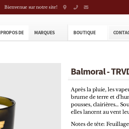
Bienvenue sur notre site!
Grand-Rue 38, Genève
+41 22 310 38 75
parfumerietheod
 PROPOS DE
MARQUES
BOUTIQUE
CONTA
Balmoral - TR
Après la pluie, les vap
brume de terre et d’hu
pousses, clairières… Sous
elles lancent au vent l
Notes de tête: Feuilla