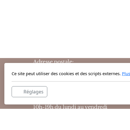
Adresse postale:
Grand-Rue 38
Ce site peut utiliser des cookies et des scripts externes.
Plu
1204 Genève
Suisse
Réglages
Horaires d'ouvertures :
10h-19h du lundi au vendredi
10h-18h le samedi