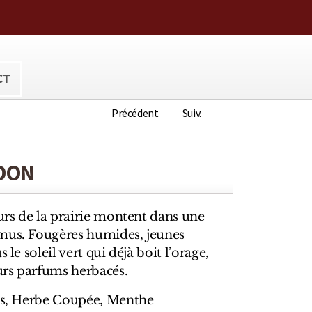
ora@hotmail.com
CT
Précédent
Suiv.
VDON
eurs de la prairie montent dans une
mus. Fougères humides, jeunes
 le soleil vert qui déjà boit l’orage,
eurs parfums herbacés.
ges, Herbe Coupée, Menthe