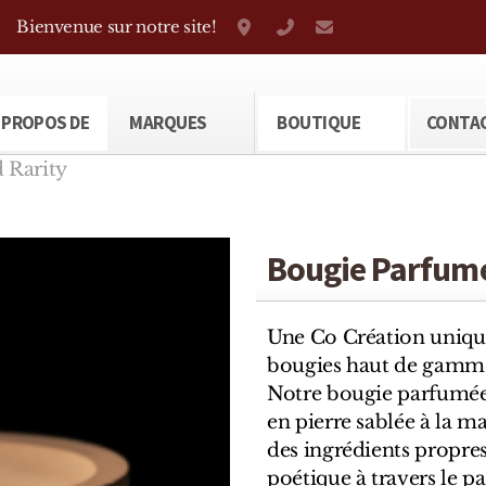
Bienvenue sur notre site!
Grand-Rue 38, Genève
+41 22 310 38 75
parfumerietheod
 PROPOS DE
MARQUES
BOUTIQUE
CONTA
 Rarity
Bougie Parfumé
Une Co Création uniqu
bougies haut de gamme
Notre bougie parfumée 
en pierre sablée à la m
des ingrédients propre
poétique à travers le pa