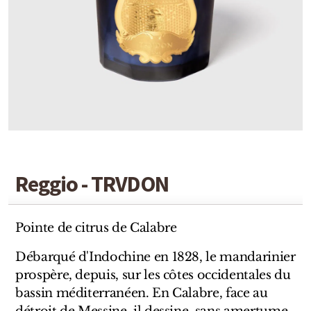
Detaille
Heeley
Isabey
Isabelle Burdel
Maitre Parfumeur et Gantier
Parfum d'Empire
Reggio - TRVDON
Stéphane Humbert Lucas
The Different Company
Pointe de citrus de Calabre
Perris Monte-carlo
Débarqué d'Indochine en 1828, le mandarinier
prospère, depuis, sur les côtes occidentales du
Robert Piguet
bassin méditerranéen. En Calabre, face au