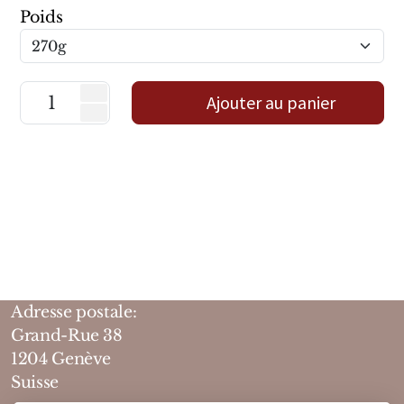
Poids
Marques Néerlandaises
Pure Distance
Ajouter au panier
Marques Anglaises
Clive Christian
Marques Argentines
Altaia
Adresse postale:
Grand-Rue 38
Pour Lui
1204 Genève
Pour Elle
Suisse