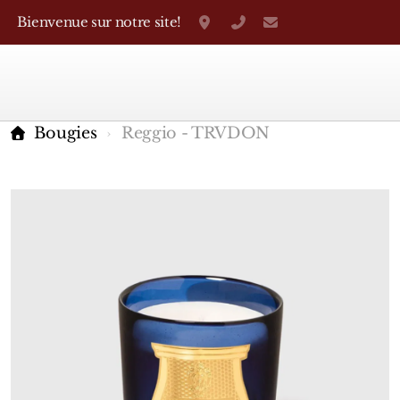
Bienvenue sur notre site!
Grand-Rue 38, Genève
+41 22 310 38 75
parfumerietheo
Bougies
Reggio - TRVDON
Marques Françaises
Caron
D'Orsay