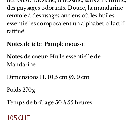
détroit de Messine, il dessine, sans amertume,
Sensatio
des paysages odorants. Douce, la mandarine
Trudon
renvoie à des usages anciens où les huiles
essentielles composaient un alphabet olfactif
Marques Italiennes
raffiné.
Eau D'Italie
Notes de tête:
Pamplemousse
Notes de coeur:
Huile essentielle de
Santa Maria Novella
Mandarine
Profumum Roma
Dimensions H: 10,5 cm Ø: 9 cm
Marques Suisses
Poids 270g
Créateur Olfactif Genève
Temps de brûlage 50 à 55 heures
Pernoire
105
CHF
Sam William