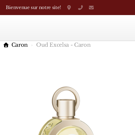
Bienvenue sur notre site!
Grand-Rue 38, Genève
+41 22 310 38 75
parfumerietheo
Caron
Oud Excelsa - Caron
Marques Françaises
Caron
D'Orsay