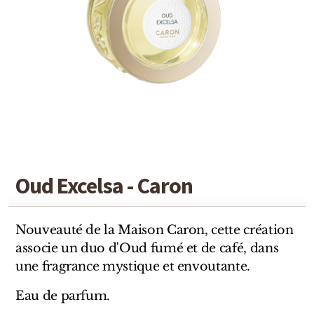
Detaille
Heeley
Isabey
Isabelle Burdel
Maitre Parfumeur et Gantier
Parfum d'Empire
Oud Excelsa - Caron
Stéphane Humbert Lucas
The Different Company
Nouveauté de la Maison Caron, cette création
associe un duo d'Oud fumé et de café, dans
Perris Monte-carlo
une fragrance mystique et envoutante.
Robert Piguet
Eau de parfum.