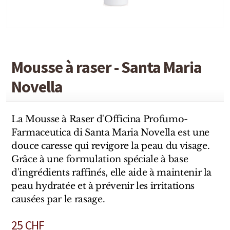
Detaille
Heeley
Isabey
Mousse à raser - Santa Maria
Isabelle Burdel
Novella
Maitre Parfumeur et Gantier
Parfum d'Empire
La Mousse à Raser d'Officina Profumo-
Farmaceutica di Santa Maria Novella est une
Stéphane Humbert Lucas
douce caresse qui revigore la peau du visage.
Grâce à une formulation spéciale à base
The Different Company
d'ingrédients raffinés, elle aide à maintenir la
peau hydratée et à prévenir les irritations
Perris Monte-carlo
causées par le rasage.
Robert Piguet
25
CHF