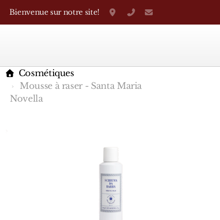
Bienvenue sur notre site!
Grand-Rue 38, Genève
+41 22 310 38 75
parfumerietheo
Cosmétiques
Mousse à raser - Santa Maria
Novella
Marques Françaises
Caron
D'Orsay