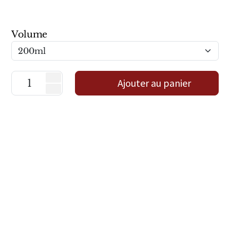
Sensatio
Trudon
Volume
Marques Italiennes
Eau D'Italie
Ajouter au panier
Santa Maria Novella
Profumum Roma
Marques Suisses
Créateur Olfactif Genève
Pernoire
Sam William