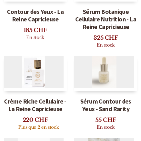
Detaille
Contour des Yeux - La
Sérum Botanique
Heeley
Reine Capricieuse
Cellulaire Nutrition - La
Reine Capricieuse
185
CHF
Isabey
325
CHF
En stock
Isabelle Burdel
En stock
Maitre Parfumeur et Gantier
Parfum d'Empire
Stéphane Humbert Lucas
The Different Company
Crème Riche Cellulaire -
Sérum Contour des
La Reine Capricieuse
Yeux - Sand Rarity
Perris Monte-carlo
220
CHF
55
CHF
Plus que 2 en stock
En stock
Robert Piguet