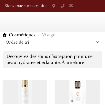
Bienvenue sur notre site!
Grand-Rue 38, Genève
+41 22 310 38 75
parfumerietheo
Cosmétiques
Visage
Découvrez des soins d’exception pour une
peau hydratée et éclatante. À améliorer
Marques Françaises
Caron
D'Orsay