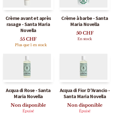
Mixte
Bougies
Crème avant et après
Crème à barbe - Santa
rasage - Santa Maria
Maria Novella
Diffuseurs
Novella
50
CHF
Cosmétiques
55
CHF
En stock
Plus que 1 en stock
Acqua di Rose - Santa
Acqua di Fior D'Arancio -
Maria Novella
Santa Maria Novella
Non disponible
Non disponible
Épuisé
Épuisé