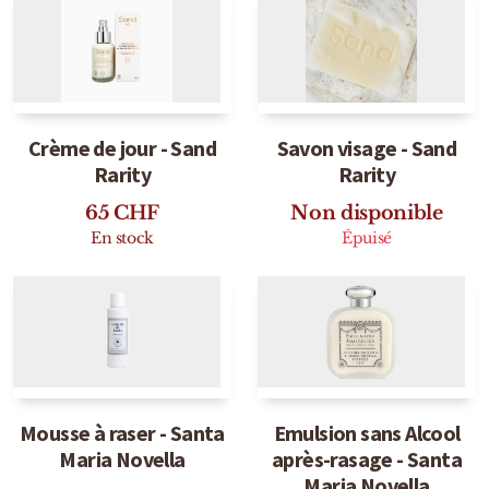
Sensatio
Trudon
Marques Italiennes
Crème de jour - Sand
Savon visage - Sand
Eau D'Italie
Rarity
Rarity
Santa Maria Novella
65
CHF
Non disponible
En stock
Épuisé
Profumum Roma
Marques Suisses
Créateur Olfactif Genève
Pernoire
Mousse à raser - Santa
Emulsion sans Alcool
Sam William
Maria Novella
après-rasage - Santa
Maria Novella