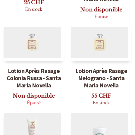
25
CHF
Marques Néerlandaises
Non disponible
En stock
Épuisé
Pure Distance
Marques Anglaises
Clive Christian
Marques Argentines
Lotion Après Rasage
Lotion Après Rasage
Colonia Russa - Santa
Melograno - Santa
Altaia
Maria Novella
Maria Novella
Non disponible
55
CHF
Épuisé
En stock
Pour Lui
Pour Elle