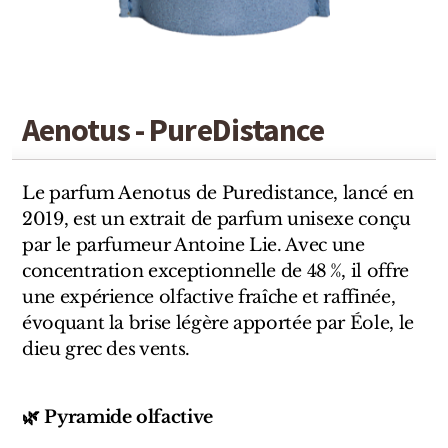
Sensatio
Trudon
Marques Italiennes
Aenotus - PureDistance
Eau D'Italie
Santa Maria Novella
Le parfum Aenotus de Puredistance, lancé en
2019, est un extrait de parfum unisexe conçu
Profumum Roma
par le parfumeur Antoine Lie. Avec une
concentration exceptionnelle de 48 %, il offre
Marques Suisses
une expérience olfactive fraîche et raffinée,
évoquant la brise légère apportée par Éole, le
Créateur Olfactif Genève
dieu grec des vents.
Pernoire
🌿 Pyramide olfactive
Sam William