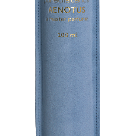
Detaille
Heeley
Isabey
Isabelle Burdel
Maitre Parfumeur et Gantier
Parfum d'Empire
Stéphane Humbert Lucas
The Different Company
Perris Monte-carlo
Robert Piguet