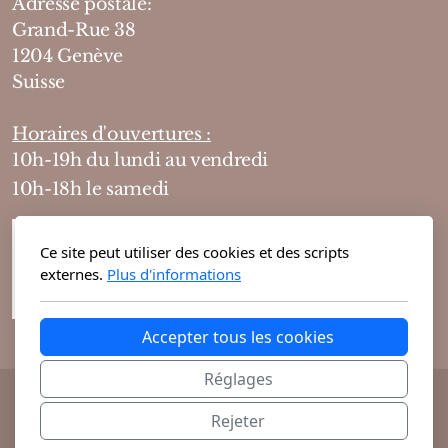
Adresse postale:
Grand-Rue 38
1204 Genève
Suisse
Horaires d'ouvertures :
10h-19h du lundi au vendredi
10h-18h le samedi
Ce site peut utiliser des cookies et des scripts
externes.
Plus d'informations
Accepter tous les cookies
Réglages
@ 2026 Theodora Haute Parfumerie vous
Rejeter
propose ses parfums de niche et cosmétiques