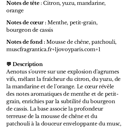
Notes de tête
: Citron, yuzu, mandarine,
Marques Néerlandaises
orange
Pure Distance
Notes de cœur :
Menthe, petit-grain,
bourgeon de cassis
Marques Anglaises
Notes de fond :
Mousse de chêne, patchouli,
Clive Christian
muscfragrantica.fr+1jovoyparis.com+1
Marques Argentines
💬 Description
Aenotus s'ouvre sur une explosion d'agrumes
Altaia
vifs, mêlant la fraîcheur du citron, du yuzu, de
la mandarine et de l'orange. Le cœur révèle
des notes aromatiques de menthe et de petit-
grain, enrichies par la subtilité du bourgeon
Pour Lui
de cassis. La base associe la profondeur
terreuse de la mousse de chêne et du
Pour Elle
patchouli à la douceur enveloppante du musc,