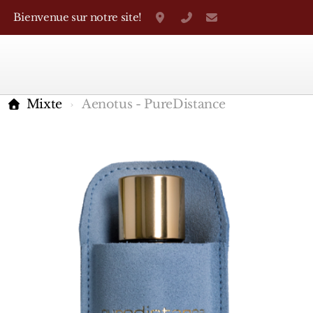
Bienvenue sur notre site!
Grand-Rue 38, Genève
+41 22 310 38 75
parfumerietheo
Mixte
Aenotus - PureDistance
Marques Françaises
Caron
D'Orsay