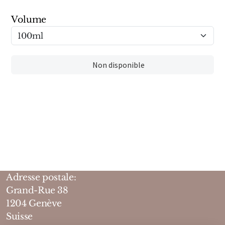
Marques Néerlandaises
Volume
Pure Distance
Marques Anglaises
Non disponible
Clive Christian
Marques Argentines
Altaia
Adresse postale:
Pour Lui
Grand-Rue 38
1204 Genève
Pour Elle
Suisse