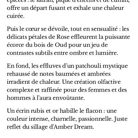
épicées : le safran, piqué d’encens et de cumin,
Sensatio
offre un départ fusant et exhale une chaleur
Trudon
cuirée.
Puis le cœur se dévoile, tout en sensualité : les
Marques Italiennes
délicats pétales de Rose effleurent la puissante
Eau D'Italie
écorce du bois de Oud pour un jeu de
contrastes subtils entre ombre et lumière.
Santa Maria Novella
En fond, les effluves d’un patchouli mystique
Profumum Roma
rehaussé de notes baumées et ambrées
irradient de chaleur. Une création olfactive
Marques Suisses
complexe et raffinée pour des femmes et des
hommes à l’aura envoûtante.
Créateur Olfactif Genève
Un écrin rubis et or habille le flacon : une
Pernoire
couleur intense, charnelle, passionnelle. Juste
reflet du sillage d’Amber Dream.
Sam William