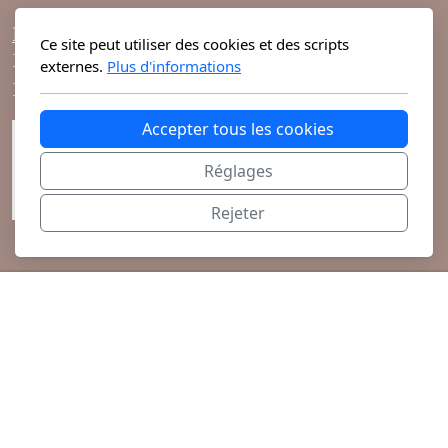
Mixte
Horaires d'ouvertures :
Ce site peut utiliser des cookies et des scripts
Bougies
10h-19h du lundi au vendredi
externes.
Plus d'informations
10h-18h le samedi
Diffuseurs
Accepter tous les cookies
Cosmétiques
Réglages
Rejeter
@ 2026 Theodora Haute Parfumerie vous
propose ses parfums de niche et cosmétiques
exclusifs