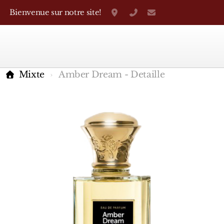
Bienvenue sur notre site!
Grand-Rue 38, Genève
+41 22 310 38 75
parfumerietheo
Mixte
Amber Dream - Detaille
Marques Françaises
Caron
D'Orsay