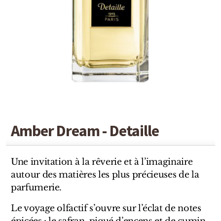
Detaille
Heeley
Isabey
Isabelle Burdel
Maitre Parfumeur et Gantier
Parfum d'Empire
Amber Dream - Detaille
Stéphane Humbert Lucas
The Different Company
Une invitation à la rêverie et à l’imaginaire
autour des matières les plus précieuses de la
Perris Monte-carlo
parfumerie.
Robert Piguet
Le voyage olfactif s’ouvre sur l’éclat de notes