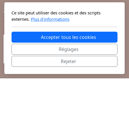
Mixte
Horaires d'ouvertures :
Ce site peut utiliser des cookies et des scripts
Bougies
10h-19h du lundi au vendredi
externes.
Plus d'informations
10h-18h le samedi
Diffuseurs
Accepter tous les cookies
Cosmétiques
Réglages
Rejeter
@ 2026 Theodora Haute Parfumerie vous
propose ses parfums de niche et cosmétiques
exclusifs