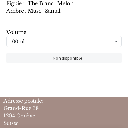
Figuier . Thé Blanc . Melon
Marques Néerlandaises
Ambre . Musc . Santal
Pure Distance
Volume
Marques Anglaises
Clive Christian
Non disponible
Marques Argentines
Altaia
Adresse postale:
Pour Lui
Grand-Rue 38
1204 Genève
Pour Elle
Suisse