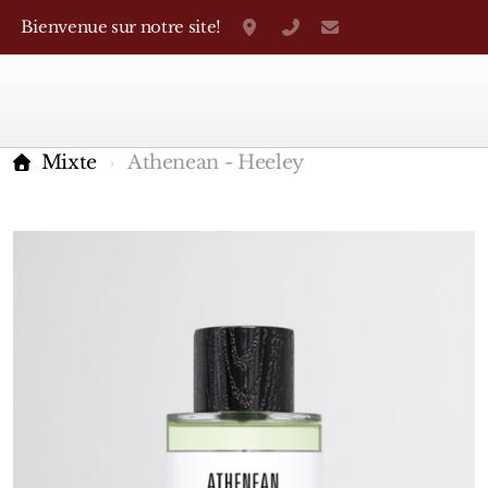
Bienvenue sur notre site!
Grand-Rue 38, Genève
+41 22 310 38 75
parfumerietheo
Mixte
Athenean - Heeley
Marques Françaises
Caron
D'Orsay