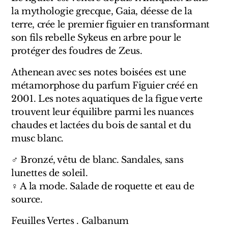
Sensatio
la mythologie grecque, Gaia, déesse de la
Trudon
terre, crée le premier figuier en transformant
son fils rebelle Sykeus en arbre pour le
Marques Italiennes
protéger des foudres de Zeus.
Athenean avec ses notes boisées est une
Eau D'Italie
métamorphose du parfum Figuier créé en
Santa Maria Novella
2001. Les notes aquatiques de la figue verte
trouvent leur équilibre parmi les nuances
Profumum Roma
chaudes et lactées du bois de santal et du
musc blanc.
Marques Suisses
♂ Bronzé, vêtu de blanc. Sandales, sans
Créateur Olfactif Genève
lunettes de soleil.
♀ A la mode. Salade de roquette et eau de
Pernoire
source.
Sam William
Feuilles Vertes . Galbanum