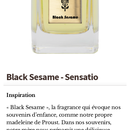
Detaille
Heeley
Isabey
Isabelle Burdel
Maitre Parfumeur et Gantier
Parfum d'Empire
Black Sesame - Sensatio
Stéphane Humbert Lucas
The Different Company
Inspiration
Perris Monte-carlo
« Black Sesame », la fragrance qui évoque nos
souvenirs d’enfance, comme notre propre
Robert Piguet
madeleine de Proust. Dans nos souvenirs,