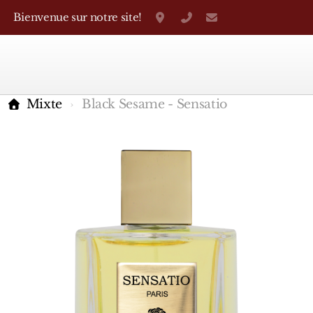
Bienvenue sur notre site!
Grand-Rue 38, Genève
+41 22 310 38 75
parfumerietheo
Mixte
Black Sesame - Sensatio
Marques Françaises
Caron
D'Orsay