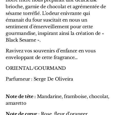
notre mère nous préparait une délicieuse
Sensatio
brioche, garnie de chocolat et agrémentée de
Trudon
sésame torréfié. L’odeur enivrante qui
émanait du four suscitait en nous un
Marques Italiennes
sentiment d’émerveillement pour cette
gourmandise, inspirant ainsi la création de «
Eau D'Italie
Black Sesame ».
Santa Maria Novella
Ravivez vos souvenirs d’enfance en vous
enveloppant de cette fragrance…
Profumum Roma
ORIENTAL/GOURMAND
Marques Suisses
Parfumeur : Serge De Oliveira
Créateur Olfactif Genève
Pernoire
Note de tête :
Mandarine, framboise, chocolat,
amaretto
Sam William
Note de cœur
: Rose, fleur d’oranger,