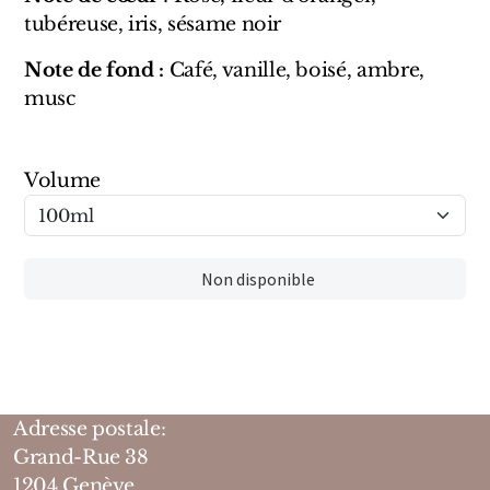
Marques Néerlandaises
tubéreuse, iris, sésame noir
Note de fond :
Café, vanille, boisé, ambre,
Pure Distance
musc
Marques Anglaises
Volume
Clive Christian
Marques Argentines
Non disponible
Altaia
Pour Lui
Adresse postale:
Grand-Rue 38
Pour Elle
1204 Genève