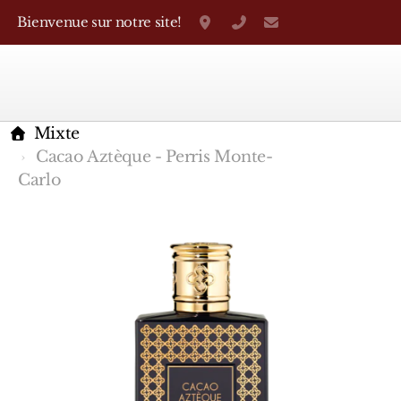
Bienvenue sur notre site!
Grand-Rue 38, Genève
+41 22 310 38 75
parfumerietheo
Mixte
Cacao Aztèque - Perris Monte-
Carlo
Marques Françaises
Caron
D'Orsay