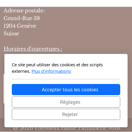
Mixte
Adresse postale:
Bougies
Grand-Rue 38
1204 Genève
Diffuseurs
Suisse
Cosmétiques
Horaires d'ouvertures :
10h-19h du lundi au vendredi
Ce site peut utiliser des cookies et des scripts
10h-18h le samedi
externes.
Plus d'informations
Accepter tous les cookies
Réglages
Rejeter
@ 2026 Theodora Haute Parfumerie vous