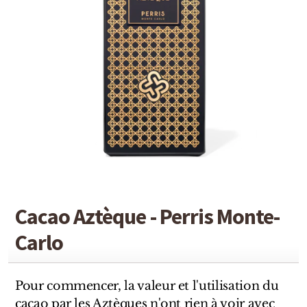
Detaille
Heeley
Isabey
Isabelle Burdel
Maitre Parfumeur et Gantier
Parfum d'Empire
Stéphane Humbert Lucas
Cacao Aztèque - Perris Monte-
The Different Company
Carlo
Perris Monte-carlo
Robert Piguet
Pour commencer, la valeur et l'utilisation du
cacao par les Aztèques n'ont rien à voir avec