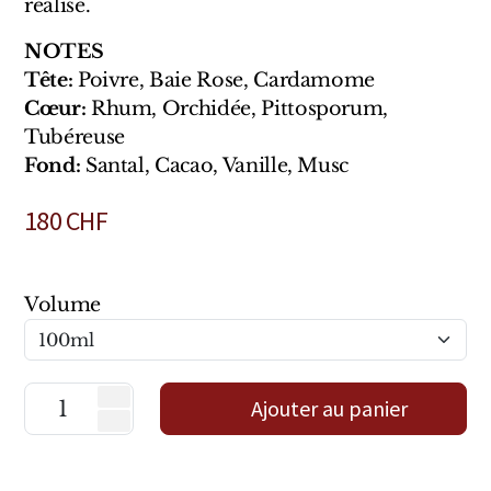
réalisé.
Marques Néerlandaises
NOTES
Pure Distance
Tête:
Poivre, Baie Rose, Cardamome
Cœur:
Rhum, Orchidée, Pittosporum,
Marques Anglaises
Tubéreuse
Fond:
Santal, Cacao, Vanille, Musc
Clive Christian
180
CHF
Marques Argentines
Altaia
Volume
Ajouter au panier
Pour Lui
Pour Elle