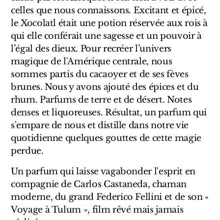
Sensatio
celles que nous connaissons. Excitant et épicé,
Trudon
le Xocolatl était une potion réservée aux rois à
qui elle conférait une sagesse et un pouvoir à
Marques Italiennes
l’égal des dieux. Pour recréer l’univers
magique de l'Amérique centrale, nous
Eau D'Italie
sommes partis du cacaoyer et de ses fèves
brunes. Nous y avons ajouté des épices et du
Santa Maria Novella
rhum. Parfums de terre et de désert. Notes
denses et liquoreuses. Résultat, un parfum qui
Profumum Roma
s'empare de nous et distille dans notre vie
quotidienne quelques gouttes de cette magie
Marques Suisses
perdue.
Créateur Olfactif Genève
Un parfum qui laisse vagabonder l'esprit en
Pernoire
compagnie de Carlos Castaneda, chaman
moderne, du grand Federico Fellini et de son «
Sam William
Voyage à Tulum », film rêvé mais jamais