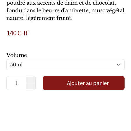
Sensatio
poudré aux accents de daim et de chocolat,
fondu dans le beurre d’ambrette, musc végétal
Trudon
naturel légèrement fruité.
Marques Italiennes
140
CHF
Eau D'Italie
Santa Maria Novella
Volume
Profumum Roma
Marques Suisses
Ajouter au panier
Créateur Olfactif Genève
Pernoire
Sam William