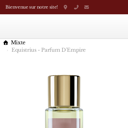
Bienvenue sur notre site!
Grand-Rue 38, Genève
+41 22 310 38 75
parfumerietheo
Mixte
Equistrius - Parfum D'Empire
Marques Françaises
Caron
D'Orsay