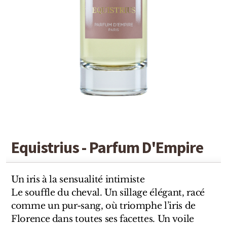
Detaille
Heeley
Isabey
Isabelle Burdel
Maitre Parfumeur et Gantier
Parfum d'Empire
Stéphane Humbert Lucas
Equistrius - Parfum D'Empire
The Different Company
Un iris à la sensualité intimiste
Perris Monte-carlo
Le souffle du cheval. Un sillage élégant, racé
comme un pur-sang, où triomphe l’iris de
Robert Piguet
Florence dans toutes ses facettes. Un voile