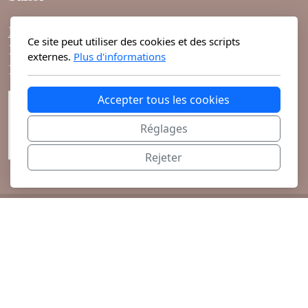
Mixte
Horaires d'ouvertures :
Bougies
Ce site peut utiliser des cookies et des scripts
10h-19h du lundi au vendredi
externes.
Plus d'informations
10h-18h le samedi
Diffuseurs
Accepter tous les cookies
Cosmétiques
Réglages
Rejeter
@ 2026 Theodora Haute Parfumerie vous
propose ses parfums de niche et cosmétiques
exclusifs