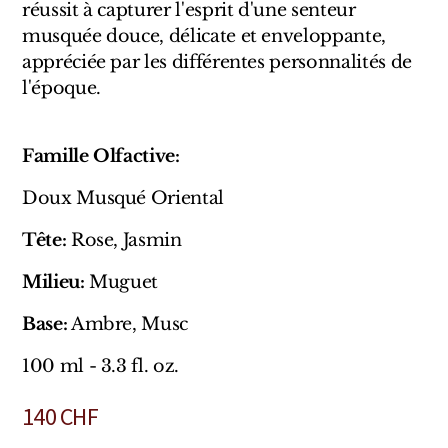
Sensatio
réussit à capturer l'esprit d'une senteur
musquée douce, délicate et enveloppante,
Trudon
appréciée par les différentes personnalités de
l'époque.
Marques Italiennes
Eau D'Italie
Famille Olfactive:
Santa Maria Novella
Doux Musqué Oriental
Profumum Roma
Tête:
Rose, Jasmin
Marques Suisses
Milieu:
Muguet
Base:
Ambre, Musc
Créateur Olfactif Genève
100 ml - 3.3 fl. oz.
Pernoire
140
CHF
Sam William