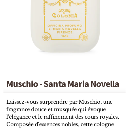
Detaille
Heeley
Isabey
Isabelle Burdel
Maitre Parfumeur et Gantier
Parfum d'Empire
Stéphane Humbert Lucas
Muschio - Santa Maria Novella
The Different Company
Laissez-vous surprendre par Muschio, une
Perris Monte-carlo
fragrance douce et musquée qui évoque
l'élégance et le raffinement des cours royales.
Robert Piguet
Composée d'essences nobles, cette cologne