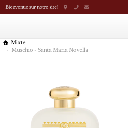
Bienvenue sur notre site!
Grand-Rue 38, Genève
+41 22 310 38 75
parfumerietheo
Mixte
Muschio - Santa Maria Novella
Marques Françaises
Caron
D'Orsay