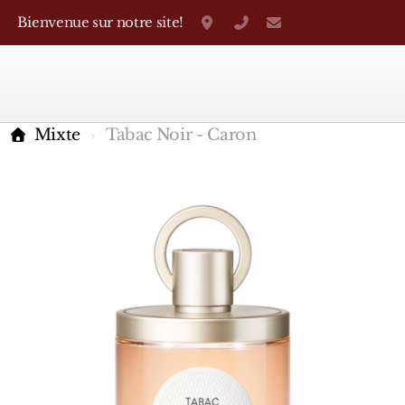
Bienvenue sur notre site!
Grand-Rue 38, Genève
+41 22 310 38 75
parfumerietheo
Mixte
Tabac Noir - Caron
Marques Françaises
Caron
D'Orsay