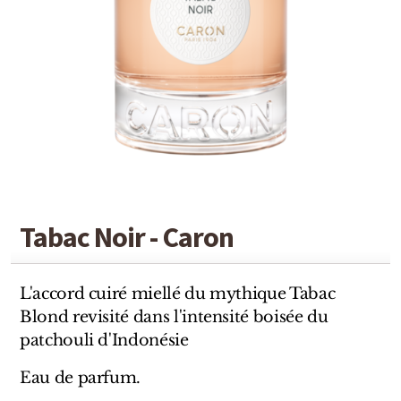
Detaille
Heeley
Isabey
Isabelle Burdel
Maitre Parfumeur et Gantier
Parfum d'Empire
Tabac Noir - Caron
Stéphane Humbert Lucas
The Different Company
L'accord cuiré miellé du mythique Tabac
Blond revisité dans l'intensité boisée du
Perris Monte-carlo
patchouli d'Indonésie
Robert Piguet
Eau de parfum.