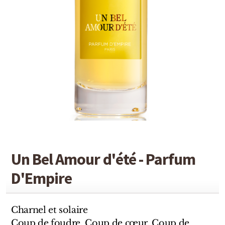
Detaille
Heeley
Isabey
Isabelle Burdel
Maitre Parfumeur et Gantier
Parfum d'Empire
Stéphane Humbert Lucas
Un Bel Amour d'été - Parfum
The Different Company
D'Empire
Perris Monte-carlo
Robert Piguet
Charnel et solaire
Coup de foudre. Coup de cœur. Coup de