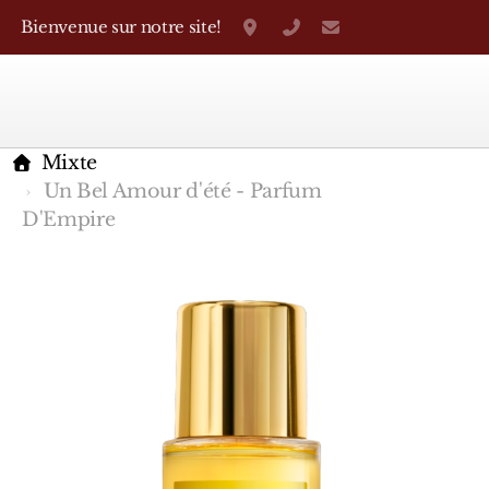
Bienvenue sur notre site!
Grand-Rue 38, Genève
+41 22 310 38 75
parfumerietheo
Mixte
Un Bel Amour d'été - Parfum
D'Empire
Marques Françaises
Caron
D'Orsay