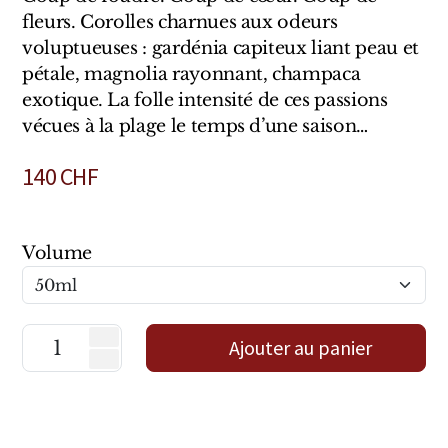
Sensatio
fleurs. Corolles charnues aux odeurs
Trudon
voluptueuses : gardénia capiteux liant peau et
pétale, magnolia rayonnant, champaca
Marques Italiennes
exotique. La folle intensité de ces passions
vécues à la plage le temps d’une saison…
Eau D'Italie
140
CHF
Santa Maria Novella
Profumum Roma
Volume
Marques Suisses
Créateur Olfactif Genève
Ajouter au panier
Pernoire
Sam William