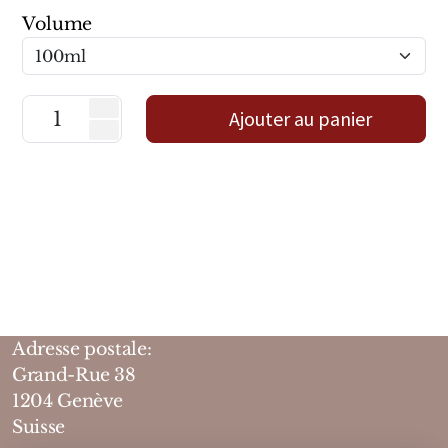
Marques Néerlandaises
Volume
Pure Distance
Ajouter au panier
Marques Anglaises
Clive Christian
Marques Argentines
Altaia
Adresse postale:
Pour Lui
Grand-Rue 38
1204 Genève
Pour Elle
Suisse