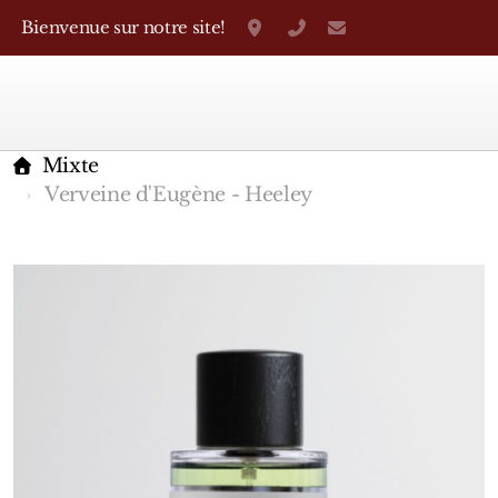
Bienvenue sur notre site!
Grand-Rue 38, Genève
+41 22 310 38 75
parfumerietheo
Mixte
Verveine d'Eugène - Heeley
Marques Françaises
Caron
D'Orsay