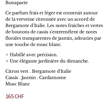
Sensatio
Bonaparte
Trudon
Ce parfum frais et léger est construit autour
de la verveine citronnée avec un accord de
Marques Italiennes
Bergamote d'Italie. Les notes fraîches et vertes
de boutons de cassis s’entremêlent de notes
Eau D'Italie
florales transparentes de jasmin, adoucies par
une touche de musc blanc.
Santa Maria Novella
♂ Habillé avec précision.
Profumum Roma
♀ Une élégante jardinière du dimanche.
Marques Suisses
Citron vert . Bergamote d'Italie
Cassis . Jasmin . Cardamome
Créateur Olfactif Genève
Musc Blanc
Pernoire
165
CHF
Sam William