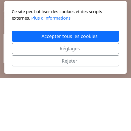
Mixte
Horaires d'ouvertures :
Ce site peut utiliser des cookies et des scripts
10h-19h du lundi au vendredi
Bougies
externes.
Plus d'informations
10h-18h le samedi
Diffuseurs
Accepter tous les cookies
Cosmétiques
Réglages
Rejeter
@ 2026 Theodora Haute Parfumerie vous
propose ses parfums de niche et cosmétiques
exclusifs