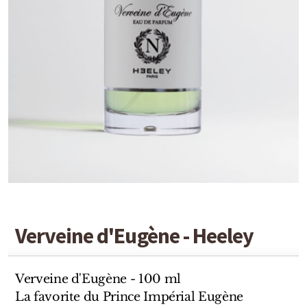
Detaille
Heeley
Isabey
Isabelle Burdel
Maitre Parfumeur et Gantier
Parfum d'Empire
Stéphane Humbert Lucas
The Different Company
Verveine d'Eugène - Heeley
Perris Monte-carlo
Robert Piguet
Verveine d'Eugène - 100 ml
La favorite du Prince Impérial Eugène