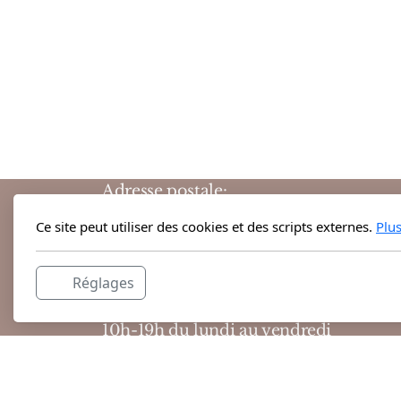
Adresse postale:
Grand-Rue 38
Ce site peut utiliser des cookies et des scripts externes.
Plu
1204 Genève
Suisse
Réglages
Horaires d'ouvertures :
10h-19h du lundi au vendredi
10h-18h le samedi