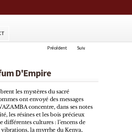
ora@hotmail.com
CT
Précédent
Suiv.
fum D'Empire
brent les mystères du sacré
 hommes ont envoyé des messages
WAZAMBA concentre, dans ses notes
té, les résines et les bois précieux
e différentes cultures : l’encens de
vibrations, la myrrhe du Kenya,