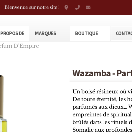
Bienvenue sur notre site!
Grand-Rue 38, Genève
+41 22 310 38 75
parfumerietheod
 PROPOS DE
MARQUES
BOUTIQUE
CONTA
rfum D'Empire
Wazamba - Par
Un boisé résineux où vi
De toute éternité, les
parfumés aux dieux… 
empreintes de spirituali
brûlés dans les rituels d
Somalie aux profondes 