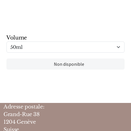
Marques Néerlandaises
Pure Distance
Marques Anglaises
Volume
Clive Christian
Marques Argentines
Non disponible
Altaia
Adresse postale:
Pour Lui
Grand-Rue 38
1204 Genève
Pour Elle
Suisse