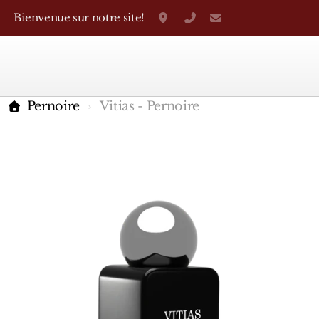
Bienvenue sur notre site!
Grand-Rue 38, Genève
+41 22 310 38 75
parfumerietheo
Pernoire
Vitias - Pernoire
Marques Françaises
Caron
D'Orsay