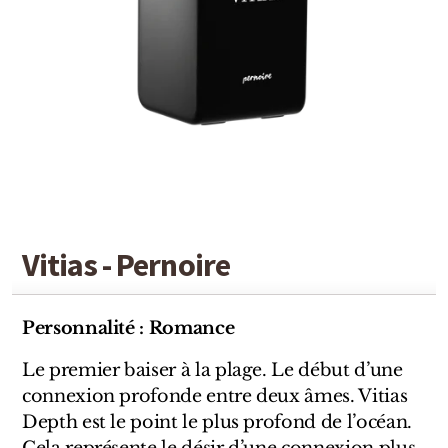
Detaille
Heeley
Isabey
Isabelle Burdel
Maitre Parfumeur et Gantier
Parfum d'Empire
Vitias - Pernoire
Stéphane Humbert Lucas
The Different Company
Personnalité : Romance
Perris Monte-carlo
Le premier baiser à la plage. Le début d’une
connexion profonde entre deux âmes. Vitias
Robert Piguet
Depth est le point le plus profond de l’océan.