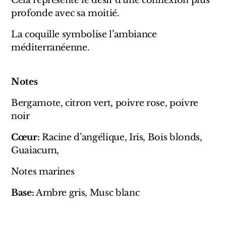
Cela représente le désir d’une connexion plus
Sensatio
profonde avec sa moitié.
Trudon
La coquille symbolise l’ambiance
méditerranéenne.
Marques Italiennes
Eau D'Italie
Notes
Santa Maria Novella
Bergamote, citron vert, poivre rose, poivre
noir
Profumum Roma
Cœur:
Racine d’angélique, Iris, Bois blonds,
Marques Suisses
Guaiacum,
Créateur Olfactif Genève
Notes marines
Pernoire
Base:
Ambre gris, Musc blanc
Sam William