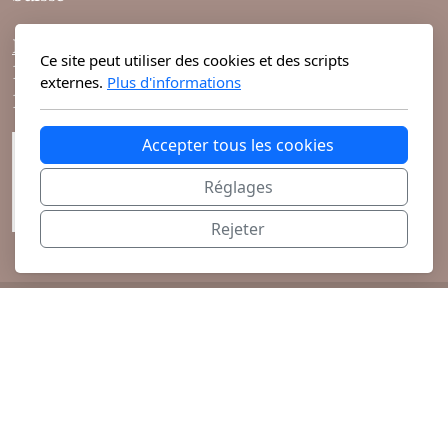
Mixte
Horaires d'ouvertures :
Bougies
Ce site peut utiliser des cookies et des scripts
10h-19h du lundi au vendredi
externes.
Plus d'informations
10h-18h le samedi
Diffuseurs
Accepter tous les cookies
Cosmétiques
Réglages
Rejeter
@ 2026 Theodora Haute Parfumerie vous
propose ses parfums de niche et cosmétiques
exclusifs