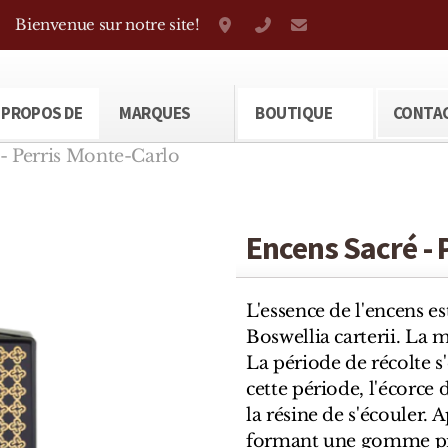
Bienvenue sur notre site!
Grand-Rue 38, Genève
+41 22 310 38 75
parfumerietheod
 PROPOS DE
MARQUES
BOUTIQUE
CONTA
- Perris Monte-Carlo
Encens Sacré - 
L'essence de l'encens est
Boswellia carterii. La 
La période de récolte s
cette période, l'écorce 
la résine de s'écouler. A
formant une gomme prêt