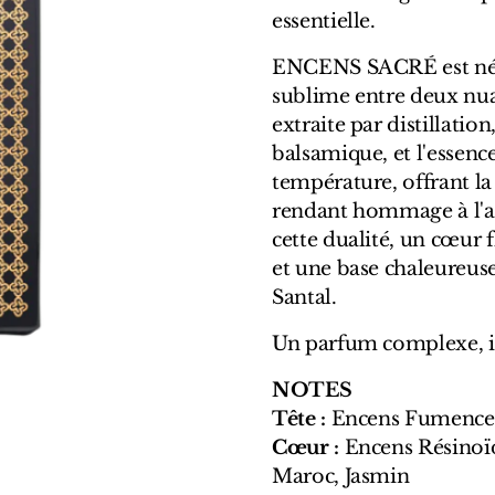
essentielle.
ENCENS SACRÉ est né d
sublime entre deux nuan
extraite par distillatio
balsamique, et l'essenc
température, offrant la
rendant hommage à l'ar
cette dualité, un cœur 
et une base chaleureus
Santal.
Un parfum complexe, in
NOTES
Tête :
Encens Fumencen
Cœur :
Encens Résinoï
Maroc, Jasmin