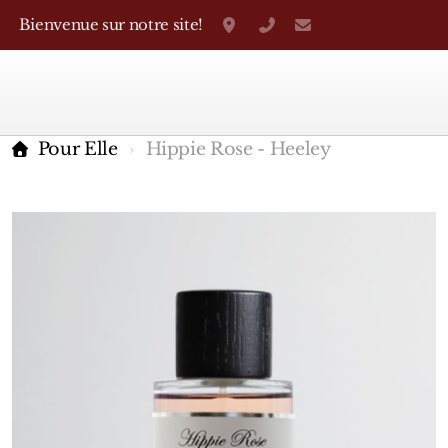
Bienvenue sur notre site!
Grand-Rue 38, Genève
+41 22 310 38 75
parfumerietheo
Pour Elle
Hippie Rose - Heeley
Marques Françaises
Caron
D'Orsay