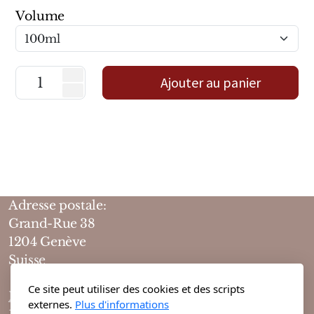
Marques Néerlandaises
Volume
Pure Distance
Ajouter au panier
Marques Anglaises
Clive Christian
Marques Argentines
Altaia
Adresse postale:
Grand-Rue 38
1204 Genève
Suisse
Pour Lui
Ce site peut utiliser des cookies et des scripts
Pour Elle
Horaires d'ouvertures :
externes.
Plus d'informations