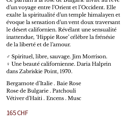
Sensatio
d’un voyage entre l’Orient et l’Occident. Elle
Trudon
exalte la spiritualité d’un temple himalayen et
évoque la sensation d’un vent doux traversant
Marques Italiennes
le désert californien. Révélant une sensualité
inattendue, ‘Hippie Rose’ célèbre la frénésie
Eau D'Italie
de la liberté et de l’amour.
Santa Maria Novella
♂ Spirituel, libre, sauvage. Jim Morrison.
♀ Une beauté californienne. Daria Halprin
Profumum Roma
dans Zabriskie Point, 1970.
Marques Suisses
Bergamote d’Italie . Baie Rose
Rose de Bulgarie . Patchouli
Créateur Olfactif Genève
Vétiver d'Haiti . Encens . Musc
Pernoire
165
CHF
Sam William