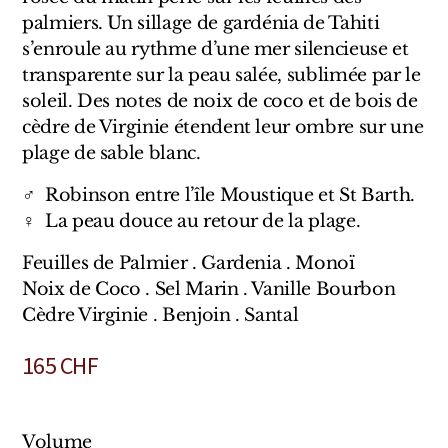
Sensatio
palmiers. Un sillage de gardénia de Tahiti
Trudon
s’enroule au rythme d’une mer silencieuse et
transparente sur la peau salée, sublimée par le
Marques Italiennes
soleil. Des notes de noix de coco et de bois de
cèdre de Virginie étendent leur ombre sur une
Eau D'Italie
plage de sable blanc.
Santa Maria Novella
♂ Robinson entre l’île Moustique et St Barth.
♀ La peau douce au retour de la plage.
Profumum Roma
Feuilles de Palmier . Gardenia . Monoï
Marques Suisses
Noix de Coco . Sel Marin . Vanille Bourbon
Cèdre Virginie . Benjoin . Santal
Créateur Olfactif Genève
165
CHF
Pernoire
Sam William
Volume