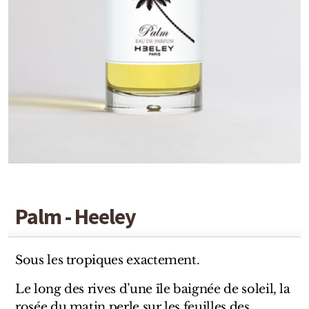
Detaille
Heeley
Isabey
Isabelle Burdel
Maitre Parfumeur et Gantier
Parfum d'Empire
Stéphane Humbert Lucas
Palm - Heeley
The Different Company
Perris Monte-carlo
Sous les tropiques exactement.
Robert Piguet
Le long des rives d’une île baignée de soleil, la
rosée du matin perle sur les feuilles des