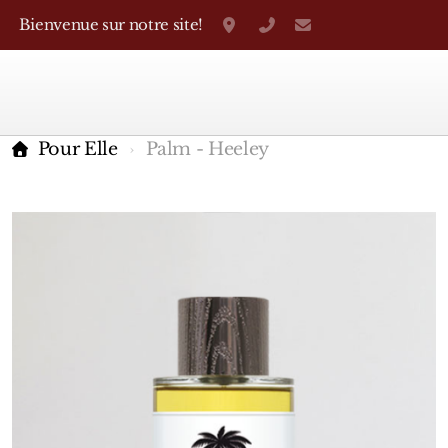
Bienvenue sur notre site!
Grand-Rue 38, Genève
+41 22 310 38 75
parfumerietheo
Pour Elle
Palm - Heeley
Marques Françaises
Caron
D'Orsay