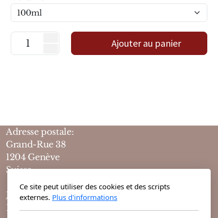
Marques Néerlandaises
Pure Distance
Ajouter au panier
Marques Anglaises
Clive Christian
Marques Argentines
Altaia
Adresse postale:
Grand-Rue 38
1204 Genève
Suisse
Pour Lui
Ce site peut utiliser des cookies et des scripts
Horaires d'ouvertures :
externes.
Plus d'informations
Pour Elle
10h-19h du lundi au vendredi