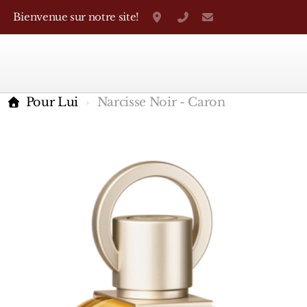
Bienvenue sur notre site!
Grand-Rue 38, Genève
+41 22 310 38 75
parfumerietheo
Pour Lui
Narcisse Noir - Caron
Marques Françaises
Caron
D'Orsay