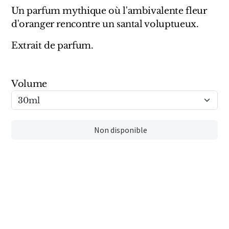
Sensatio
Un parfum mythique où l'ambivalente fleur
d'oranger rencontre un santal voluptueux.
Trudon
Extrait de parfum.
Marques Italiennes
Eau D'Italie
Volume
Santa Maria Novella
Profumum Roma
Non disponible
Marques Suisses
Créateur Olfactif Genève
Pernoire
Sam William