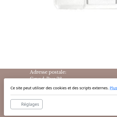
Adresse postale:
Grand-Rue 38
1204 Genève
Ce site peut utiliser des cookies et des scripts externes.
Plu
Suisse
Réglages
Horaires d'ouvertures :
10h-19h du lundi au vendredi