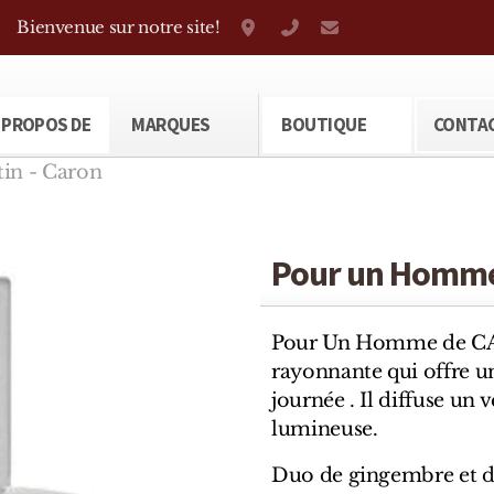
Bienvenue sur notre site!
Grand-Rue 38, Genève
+41 22 310 38 75
parfumerietheod
 PROPOS DE
MARQUES
BOUTIQUE
CONTA
in - Caron
Pour un Homme 
Pour Un Homme de CAR
rayonnante qui offre 
journée . Il diffuse un 
lumineuse.
Duo de gingembre et d