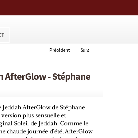
ora@hotmail.com
CT
Précédent
Suiv.
h AfterGlow - Stéphane
de Jeddah AfterGlow de Stéphane
version plus sensuelle et
ginal Soleil de Jeddah. Comme le
une chaude journée d'été, AfterGlow