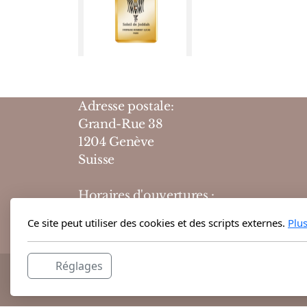
Adresse postale:
Grand-Rue 38
1204 Genève
Suisse
Horaires d'ouvertures :
10h-19h du lundi au vendredi
Ce site peut utiliser des cookies et des scripts externes.
Plu
10h-18h le samedi
Réglages
@ 2026 Theodora Haute