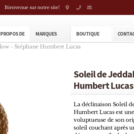
Bienvenue sur notre site!
Grand-Rue 38, Genève
+41 22 310 38 75
parfumerietheod
 PROPOS DE
MARQUES
BOUTIQUE
CONTA
rGlow - Stéphane Humbert Lucas
Soleil de Jedda
Humbert Lucas
La déclinaison Soleil 
Humbert Lucas est une 
voluptueuse de son ori
soleil couchant après 