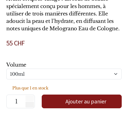
Sensatio
spécialement conçu pour les hommes, à
Trudon
utiliser de trois manières différentes. Elle
adoucit la peau et l'hydrate, en diffusant les
Marques Italiennes
notes uniques de Melograno Eau de Cologne.
Eau D'Italie
55
CHF
Santa Maria Novella
Volume
Profumum Roma
Marques Suisses
Plus que 1 en stock
Créateur Olfactif Genève
Ajouter au panier
Pernoire
Sam William