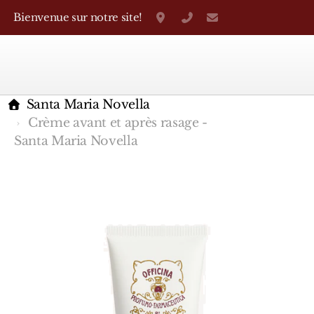
Bienvenue sur notre site!
Grand-Rue 38, Genève
+41 22 310 38 75
parfumerietheo
Santa Maria Novella
Crème avant et après rasage -
Santa Maria Novella
Marques Françaises
Caron
D'Orsay