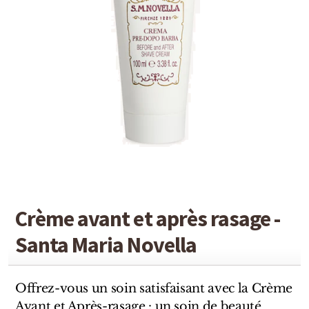
Detaille
Heeley
Isabey
Isabelle Burdel
Maitre Parfumeur et Gantier
Parfum d'Empire
Stéphane Humbert Lucas
Crème avant et après rasage -
The Different Company
Santa Maria Novella
Perris Monte-carlo
Robert Piguet
Offrez-vous un soin satisfaisant avec la Crème
Avant et Après-rasage : un soin de beauté