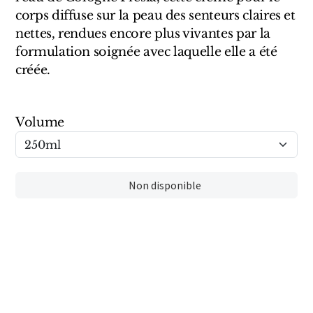
Sensatio
corps diffuse sur la peau des senteurs claires et
Trudon
nettes, rendues encore plus vivantes par la
formulation soignée avec laquelle elle a été
Marques Italiennes
créée.
Eau D'Italie
Volume
Santa Maria Novella
Profumum Roma
Non disponible
Marques Suisses
Créateur Olfactif Genève
Pernoire
Sam William