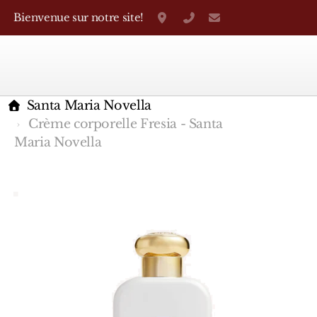
Bienvenue sur notre site!
Grand-Rue 38, Genève
+41 22 310 38 75
parfumerietheo
Santa Maria Novella
Crème corporelle Fresia - Santa
Maria Novella
Marques Françaises
Caron
D'Orsay