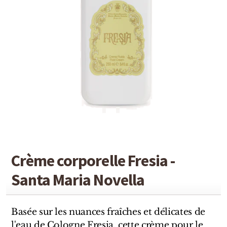
Detaille
Heeley
Isabey
Isabelle Burdel
Maitre Parfumeur et Gantier
Parfum d'Empire
Stéphane Humbert Lucas
Crème corporelle Fresia -
The Different Company
Santa Maria Novella
Perris Monte-carlo
Robert Piguet
Basée sur les nuances fraîches et délicates de
l'eau de Cologne Fresia, cette crème pour le