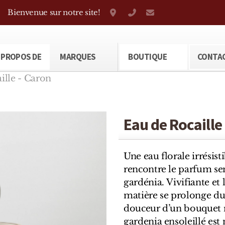
Bienvenue sur notre site!
Grand-Rue 38, Genève
+41 22 310 38 75
parfumerietheod
 PROPOS DE
MARQUES
BOUTIQUE
CONTA
ille - Caron
Eau de Rocaille
Une eau florale irrésis
rencontre le parfum sen
gardénia. Vivifiante et
matière se prolonge du
douceur d’un bouquet 
gardenia ensoleillé est 