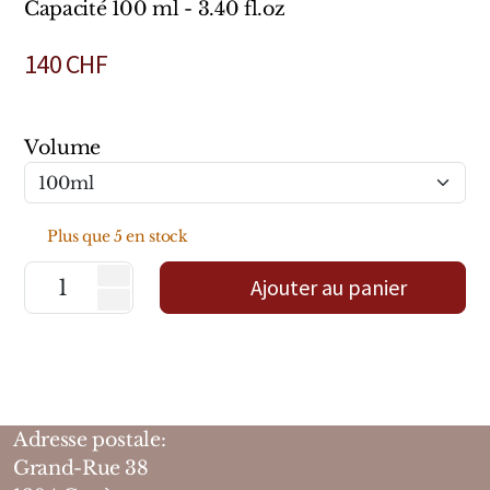
Capacité 100 ml - 3.40 fl.oz
Marques Néerlandaises
140
CHF
Pure Distance
Marques Anglaises
Volume
Clive Christian
Marques Argentines
Plus que 5 en stock
Ajouter au panier
Altaia
Pour Lui
Adresse postale:
Pour Elle
Grand-Rue 38