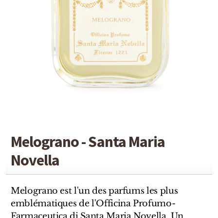
Detaille
Heeley
Isabey
Isabelle Burdel
Maitre Parfumeur et Gantier
Parfum d'Empire
Stéphane Humbert Lucas
Melograno - Santa Maria
The Different Company
Novella
Perris Monte-carlo
Melograno est l'un des parfums les plus
Robert Piguet
emblématiques de l'Officina Profumo-
Farmaceutica di Santa Maria Novella. Un