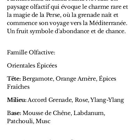
Sensatio
paysage olfactif qui évoque le charme rare et
Trudon
la magie de la Perse, où la grenade naît et
commence son voyage vers la Méditerranée.
Marques Italiennes
Un fruit symbole d'abondance et de chance.
Eau D'Italie
Famille Olfactive:
Santa Maria Novella
Orientales Épicées
Profumum Roma
Tête:
Bergamote, Orange Amère, Épices
Fraîches
Marques Suisses
Milieu:
Accord Grenade, Rose, Ylang-Ylang
Créateur Olfactif Genève
B
ase:
Mousse de Chêne, Labdanum,
Pernoire
Patchouli, Musc
Sam William