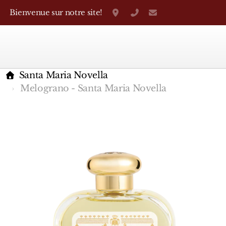
Bienvenue sur notre site!
Grand-Rue 38, Genève
+41 22 310 38 75
parfumerietheo
Santa Maria Novella
Melograno - Santa Maria Novella
Marques Françaises
Caron
D'Orsay