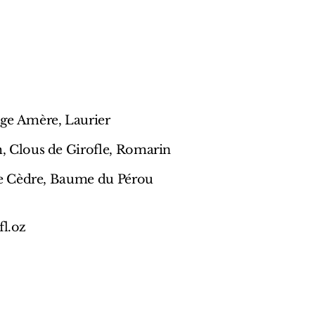
e Amère, Laurier
 Clous de Girofle, Romarin
de Cèdre, Baume du Pérou
fl.oz