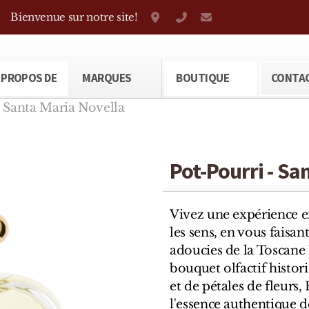
Bienvenue sur notre site!
Grand-Rue 38, Genève
+41 22 310 38 75
parfumerietheod
 PROPOS DE
MARQUES
BOUTIQUE
CONTA
- Santa Maria Novella
Pot-Pourri - Sa
Vivez une expérience ex
les sens, en vous faisan
adoucies de la Toscan
bouquet olfactif histori
et de pétales de fleurs
l'essence authentique d