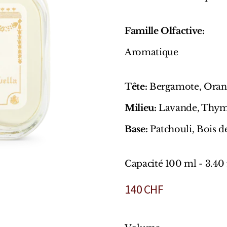
Famille Olfactive:
Aromatique
T
ête:
Bergamote, Orang
Milieu:
Lavande, Thym,
Base:
Patchouli, Bois 
Capacité 100 ml - 3.40 
140
CHF