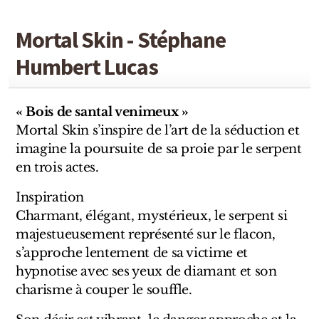
Sensatio
Trudon
Mortal Skin - Stéphane
Humbert Lucas
Marques Italiennes
Eau D'Italie
« Bois de santal venimeux »
Mortal Skin s’inspire de l’art de la séduction et
Santa Maria Novella
imagine la poursuite de sa proie par le serpent
Profumum Roma
en trois actes.
Inspiration
Marques Suisses
Charmant, élégant, mystérieux, le serpent si
majestueusement représenté sur le flacon,
Créateur Olfactif Genève
s’approche lentement de sa victime et
Pernoire
hypnotise avec ses yeux de diamant et son
charisme à couper le souffle.
Sam William