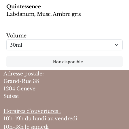
Mixte
Quintessence
Labdanum, Musc, Ambre gris
Bougies
Diffuseurs
Volume
Cosmétiques
Non disponible
Adresse postale:
Grand-Rue 38
1204 Genève
Suisse
Horaires d'ouvertures :
10h-19h du lundi au vendredi
10h-18h le samedi