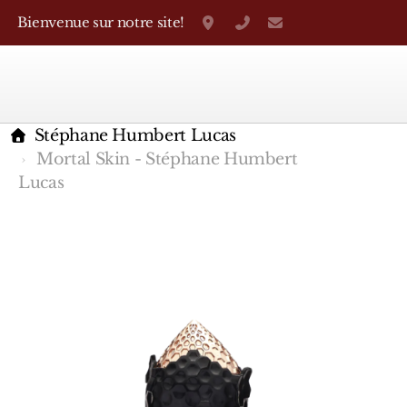
Bienvenue sur notre site!
Grand-Rue 38, Genève
+41 22 310 38 75
parfumerietheo
Stéphane Humbert Lucas
Mortal Skin - Stéphane Humbert
Lucas
Marques Françaises
Caron
D'Orsay