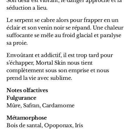
Son désir est vibrant, le danger approche et la
Marques Néerlandaises
séduction a lieu.
Pure Distance
Le serpent se cabre alors pour frapper en un
éclair et son venin noir se répand. Une chaleur
Marques Anglaises
suffocante se mêle au froid glacial et paralyse
sa proie.
Clive Christian
Envoûtant et addictif, il est trop tard pour
s’échapper, Mortal Skin nous tient
Marques Argentines
complètement sous son emprise et nous
Altaia
prend la vie avec sublime.
Notes olfactives
Fulgurance
Mûre, Safran, Cardamome
Pour Lui
Métamorphose
Pour Elle
Bois de santal, Opoponax, Iris