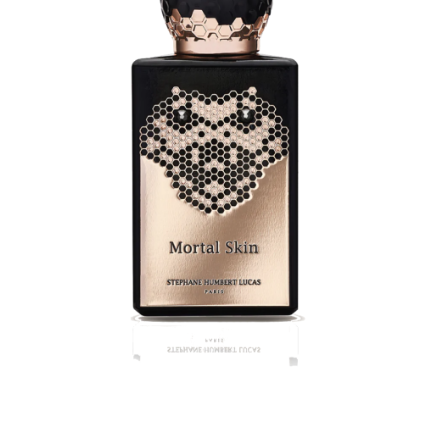
Detaille
Heeley
Isabey
Isabelle Burdel
Maitre Parfumeur et Gantier
Parfum d'Empire
Stéphane Humbert Lucas
The Different Company
Perris Monte-carlo
Robert Piguet