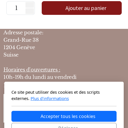
Mixte
Ajouter au panier
Bougies
Diffuseurs
Adresse postale:
Grand-Rue 38
Cosmétiques
1204 Genève
Suisse
Horaires d'ouvertures :
10h-19h du lundi au vendredi
10h-18h le samedi
Ce site peut utiliser des cookies et des scripts
externes.
Plus d'informations
Accepter tous les cookies