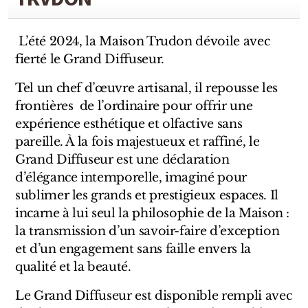
Sensatio
Trudon
L’été 2024, la Maison Trudon dévoile avec
fierté le Grand Diffuseur.
Marques Italiennes
Tel un chef d’œuvre artisanal, il repousse les
Eau D'Italie
frontières de l’ordinaire pour offrir une
expérience esthétique et olfactive sans
Santa Maria Novella
pareille. À la fois majestueux et raffiné, le
Grand Diffuseur est une déclaration
Profumum Roma
d’élégance intemporelle, imaginé pour
Marques Suisses
sublimer les grands et prestigieux espaces. Il
incarne à lui seul la philosophie de la Maison :
Créateur Olfactif Genève
la transmission d’un savoir-faire d’exception
et d’un engagement sans faille envers la
Pernoire
qualité et la beauté.
Sam William
Le Grand Diffuseur est disponible rempli avec