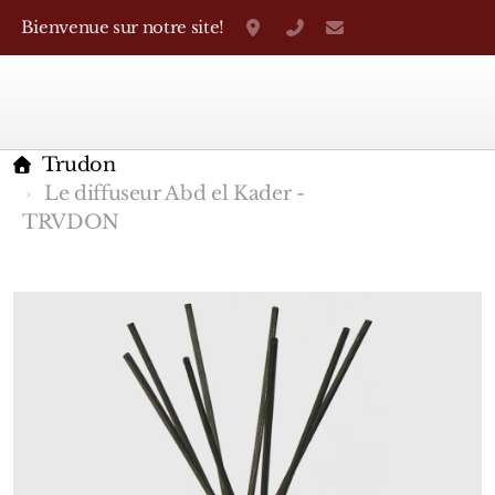
Bienvenue sur notre site!
Grand-Rue 38, Genève
+41 22 310 38 75
parfumerietheo
Trudon
Le diffuseur Abd el Kader -
TRVDON
Marques Françaises
Caron
D'Orsay