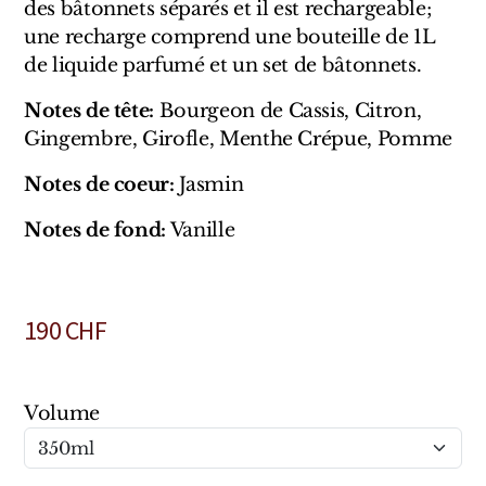
des bâtonnets séparés et il est rechargeable;
Marques Néerlandaises
une recharge comprend une bouteille de 1L
de liquide parfumé et un set de bâtonnets.
Pure Distance
Notes de tête:
Bourgeon de Cassis, Citron,
Marques Anglaises
Gingembre, Girofle, Menthe Crépue, Pomme
Clive Christian
Notes de coeur:
Jasmin
Notes de fond:
Vanille
Marques Argentines
Altaia
190
CHF
Pour Lui
Volume
Pour Elle