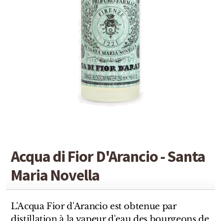
Detaille
Heeley
Isabey
Isabelle Burdel
Maitre Parfumeur et Gantier
Parfum d'Empire
Stéphane Humbert Lucas
Acqua di Fior D'Arancio - Santa
The Different Company
Maria Novella
Perris Monte-carlo
Robert Piguet
L'Acqua Fior d'Arancio est obtenue par
distillation à la vapeur d'eau des bourgeons de