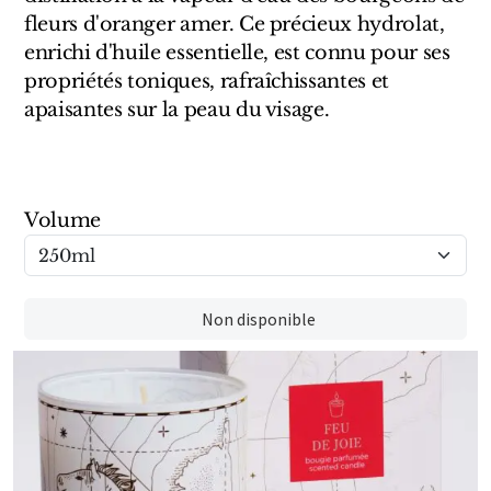
Sensatio
fleurs d'oranger amer. Ce précieux hydrolat,
Trudon
enrichi d'huile essentielle, est connu pour ses
propriétés toniques, rafraîchissantes et
Marques Italiennes
apaisantes sur la peau du visage.
Eau D'Italie
Santa Maria Novella
Volume
Profumum Roma
Marques Suisses
Non disponible
Créateur Olfactif Genève
Pernoire
Sam William