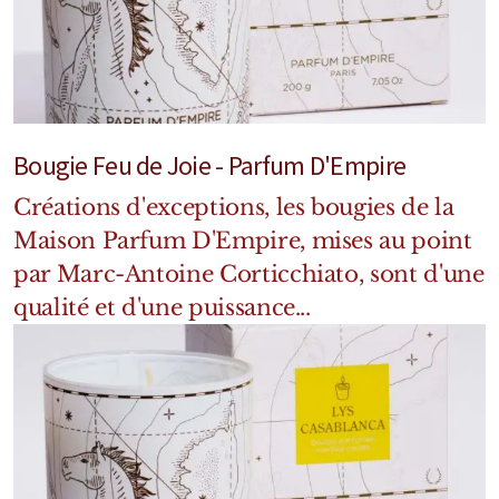
Marques Néerlandaises
Pure Distance
Marques Anglaises
Bougie Feu de Joie - Parfum D'Empire
Clive Christian
Créations d'exceptions, les bougies de la
Maison Parfum D'Empire, mises au point
Marques Argentines
par Marc-Antoine Corticchiato, sont d'une
Altaia
qualité et d'une puissance...
Pour Lui
Pour Elle