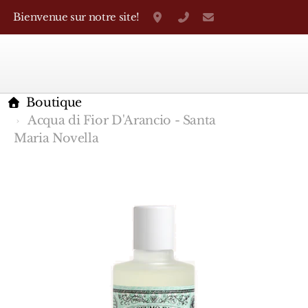
Bienvenue sur notre site!
Grand-Rue 38, Genève
+41 22 310 38 75
parfumerietheo
Boutique
Acqua di Fior D'Arancio - Santa
Maria Novella
Marques Françaises
Caron
D'Orsay