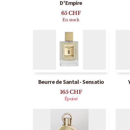
Bougie Feu de Joie - Parfum
Bo
D'Empire
65
CHF
En stock
Beurre de Santal - Sensatio
165
CHF