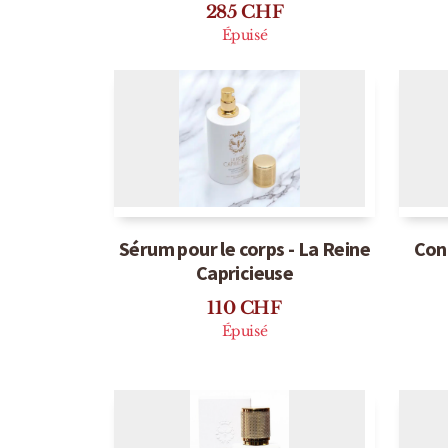
Soleil de Jeddah L'Original -
Khô
Stéphane Humbert Lucas
285
CHF
Épuisé
Sérum pour le corps - La Reine
Cont
Capricieuse
110
CHF