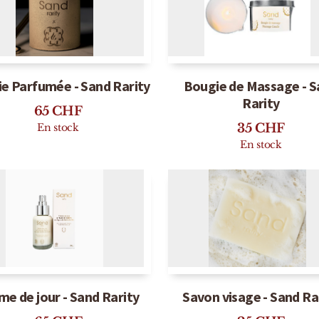
325
CHF
En stock
En stock
e Parfumée - Sand Rarity
Bougie de Massage - 
Rarity
65
CHF
35
CHF
En stock
En stock