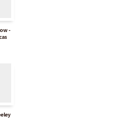
Crivelli
low -
cas