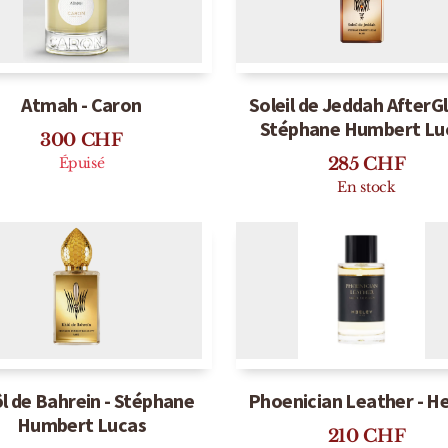
En stock
Épuisé
Atmah - Caron
Soleil de Jeddah AfterG
Stéphane Humbert Lu
300
CHF
285
CHF
Épuisé
En stock