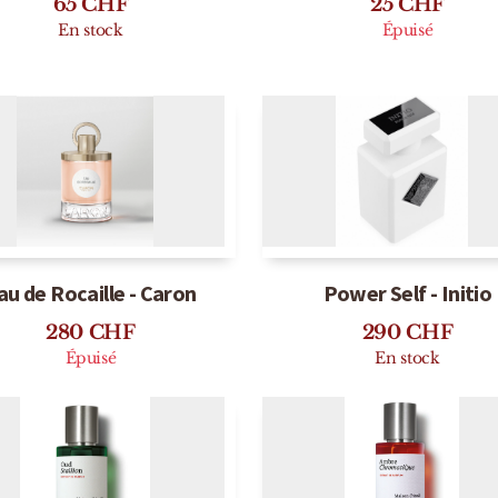
me de jour - Sand Rarity
Savon visage - Sand Ra
65
CHF
25
CHF
En stock
Épuisé
au de Rocaille - Caron
Power Self - Initio
280
CHF
290
CHF