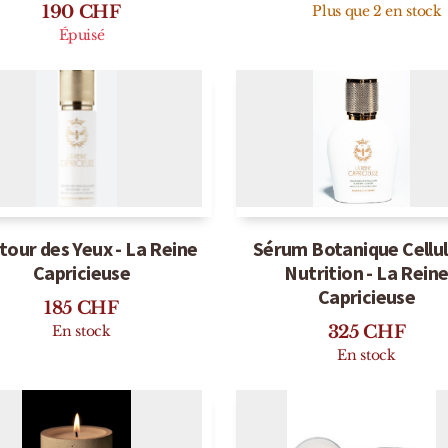
l de Bahrein - Stéphane
Phoenician Leather - H
Humbert Lucas
210
CHF
190
CHF
Plus que 2 en stock
Épuisé
our des Yeux - La Reine
Sérum Botanique Cellul
Capricieuse
Nutrition - La Rein
Capricieuse
185
CHF