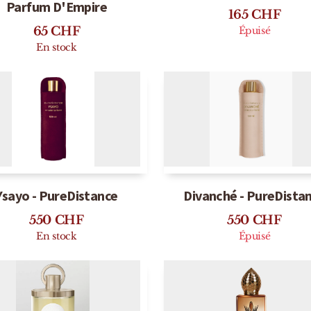
ugie Lys Casablanca -
Oud Figue - Sensati
Parfum D'Empire
165
CHF
65
CHF
Épuisé
En stock
Ysayo - PureDistance
Divanché - PureDista
550
CHF
550
CHF