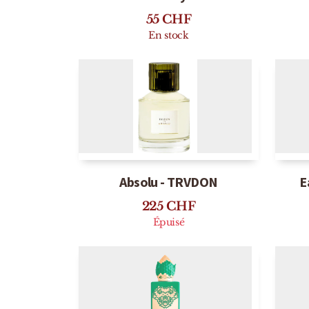
Sérum Contour des Yeux - Sand
Crè
Rarity
55
CHF
En stock
Absolu - TRVDON
E
225
CHF