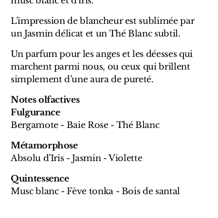
musc blanc et d’iris.
Marques Néerlandaises
L’impression de blancheur est sublimée par
Pure Distance
un Jasmin délicat et un Thé Blanc subtil.
Un parfum pour les anges et les déesses qui
Marques Anglaises
marchent parmi nous, ou ceux qui brillent
simplement d’une aura de pureté.
Clive Christian
Notes olfactives
Marques Argentines
Fulgurance
Bergamote - Baie Rose - Thé Blanc
Altaia
Métamorphose
Absolu d’Iris - Jasmin - Violette
Quintessence
Pour Lui
Musc blanc - Fève tonka - Bois de santal
Pour Elle