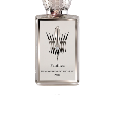
Detaille
Heeley
Isabey
Isabelle Burdel
Maitre Parfumeur et Gantier
Parfum d'Empire
Stéphane Humbert Lucas
The Different Company
Perris Monte-carlo
Robert Piguet