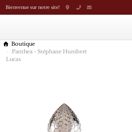
Bienvenue sur notre site!
Grand-Rue 38, Genève
+41 22 310 38 75
parfumerietheo
Boutique
Panthea - Stéphane Humbert
Lucas
Marques Françaises
Caron
D'Orsay