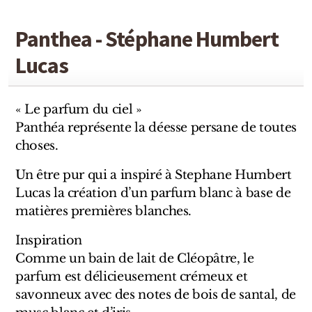
Sensatio
Trudon
Panthea - Stéphane Humbert
Lucas
Marques Italiennes
Eau D'Italie
« Le parfum du ciel »
Panthéa représente la déesse persane de toutes
Santa Maria Novella
choses.
Profumum Roma
Un être pur qui a inspiré à Stephane Humbert
Lucas la création d’un parfum blanc à base de
Marques Suisses
matières premières blanches.
Créateur Olfactif Genève
Inspiration
Comme un bain de lait de Cléopâtre, le
Pernoire
parfum est délicieusement crémeux et
Sam William
savonneux avec des notes de bois de santal, de