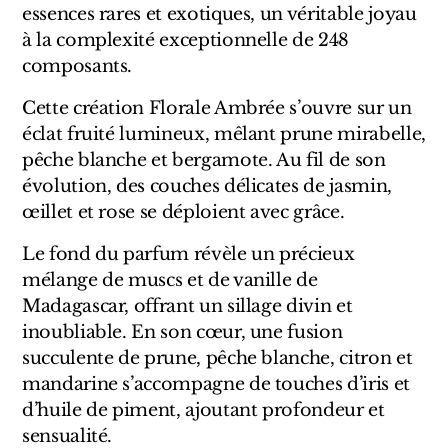
Sensatio
essences rares et exotiques, un véritable joyau
à la complexité exceptionnelle de 248
Trudon
composants.
Marques Italiennes
Cette création Florale Ambrée s’ouvre sur un
éclat fruité lumineux, mêlant prune mirabelle,
Eau D'Italie
pêche blanche et bergamote. Au fil de son
évolution, des couches délicates de jasmin,
Santa Maria Novella
œillet et rose se déploient avec grâce.
Profumum Roma
Le fond du parfum révèle un précieux
mélange de muscs et de vanille de
Marques Suisses
Madagascar, offrant un sillage divin et
Créateur Olfactif Genève
inoubliable. En son cœur, une fusion
succulente de prune, pêche blanche, citron et
Pernoire
mandarine s’accompagne de touches d’iris et
d’huile de piment, ajoutant profondeur et
Sam William
sensualité.