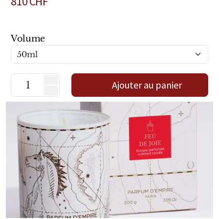
810
CHF
Mixte
Bougies
Volume
Diffuseurs
Cosmétiques
Ajouter au panier