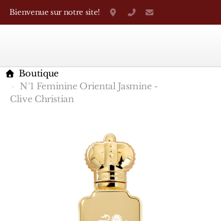
Bienvenue sur notre site!
Grand-Rue 38, Genève
+41 22 310 38 75
parfumerietheo
Boutique
N°1 Feminine Oriental Jasmine -
Clive Christian
Marques Françaises
Caron
D'Orsay