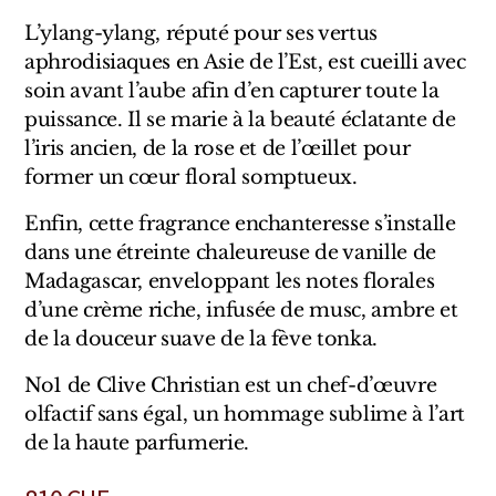
Marques Néerlandaises
L’ylang-ylang, réputé pour ses vertus
aphrodisiaques en Asie de l’Est, est cueilli avec
Pure Distance
soin avant l’aube afin d’en capturer toute la
puissance. Il se marie à la beauté éclatante de
Marques Anglaises
l’iris ancien, de la rose et de l’œillet pour
former un cœur floral somptueux.
Clive Christian
Enfin, cette fragrance enchanteresse s’installe
Marques Argentines
dans une étreinte chaleureuse de vanille de
Madagascar, enveloppant les notes florales
Altaia
d’une crème riche, infusée de musc, ambre et
de la douceur suave de la fève tonka.
No1 de Clive Christian est un chef-d’œuvre
olfactif sans égal, un hommage sublime à l’art
Pour Lui
de la haute parfumerie.
Pour Elle