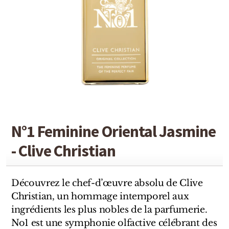
Detaille
Heeley
Isabey
Isabelle Burdel
Maitre Parfumeur et Gantier
Parfum d'Empire
N°1 Feminine Oriental Jasmine
Stéphane Humbert Lucas
- Clive Christian
The Different Company
Découvrez le chef-d’œuvre absolu de Clive
Perris Monte-carlo
Christian, un hommage intemporel aux
Robert Piguet
ingrédients les plus nobles de la parfumerie.
No1 est une symphonie olfactive célébrant des