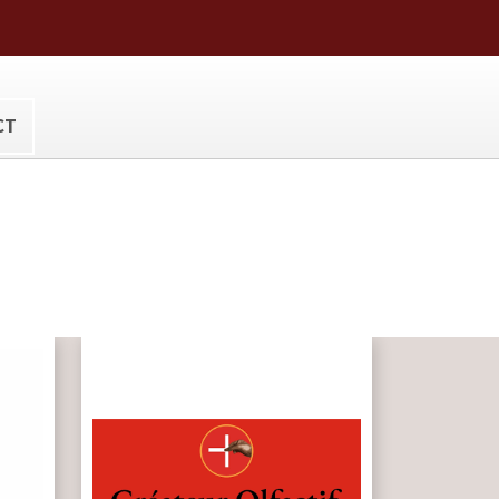
ora@hotmail.com
CT
ues
ives