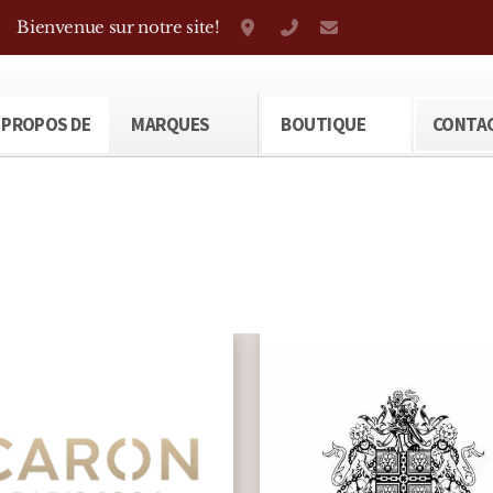
Bienvenue sur notre site!
Grand-Rue 38, Genève
+41 22 310 38 75
parfumerietheod
 PROPOS DE
MARQUES
BOUTIQUE
CONTA
Marq
exclus