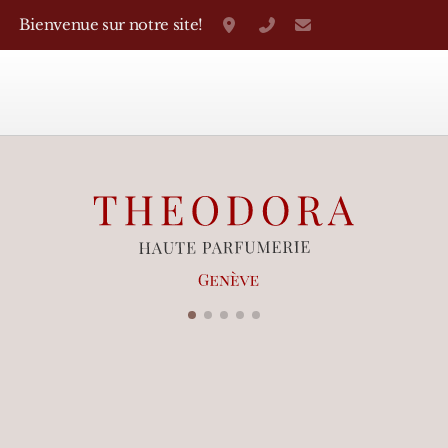
Bienvenue sur notre site!
Grand-Rue 38, Genève
+41 22 310 38 75
parfumerietheo
Marques Françaises
Caron
D'Orsay