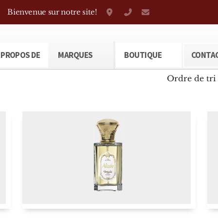
Bienvenue sur notre site!
Grand-Rue 38, Genève
+41 22 310 38 75
parfumerietheod
 PROPOS DE
MARQUES
BOUTIQUE
CONTA