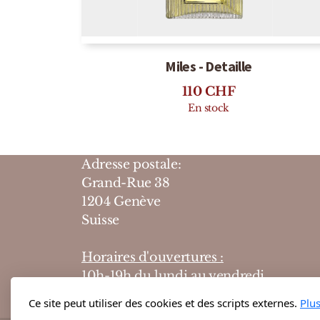
Miles - Detaille
110
CHF
En stock
Adresse postale:
Grand-Rue 38
1204 Genève
Suisse
Horaires d'ouvertures :
10h-19h du lundi au vendredi
10h-18h le samedi
Ce site peut utiliser des cookies et des scripts externes.
Plu