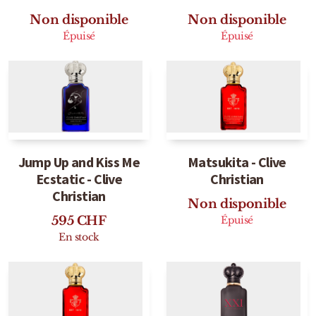
Detaille
Non disponible
Non disponible
Épuisé
Épuisé
Heeley
Isabey
Isabelle Burdel
Maitre Parfumeur et Gantier
Jump Up and Kiss Me
Matsukita - Clive
Parfum d'Empire
Ecstatic - Clive
Christian
Stéphane Humbert Lucas
Christian
Non disponible
595
CHF
Épuisé
The Different Company
En stock
Perris Monte-carlo
Robert Piguet