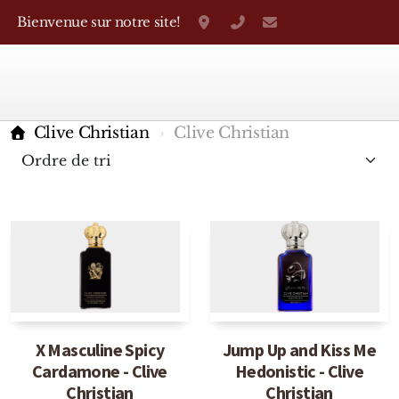
Bienvenue sur notre site!
Grand-Rue 38, Genève
+41 22 310 38 75
parfumerietheo
Clive Christian
Clive Christian
Marques Françaises
Caron
X Masculine Spicy
Jump Up and Kiss Me
Cardamone - Clive
Hedonistic - Clive
D'Orsay
Christian
Christian