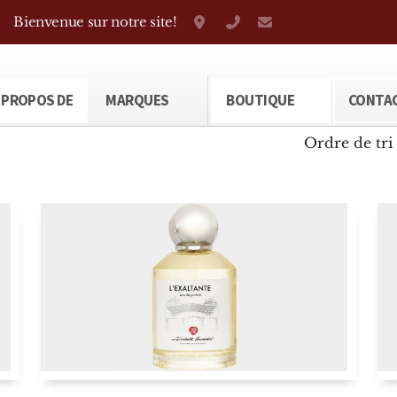
Bienvenue sur notre site!
Grand-Rue 38, Genève
+41 22 310 38 75
parfumerietheod
 PROPOS DE
MARQUES
BOUTIQUE
CONTA