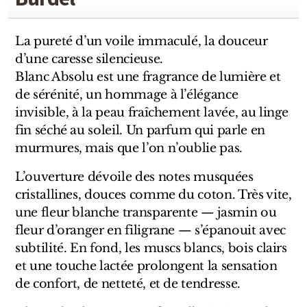
Sensatio
Trudon
La pureté d’un voile immaculé, la douceur
d’une caresse silencieuse.
Marques Italiennes
Blanc Absolu est une fragrance de lumière et
de sérénité, un hommage à l’élégance
Eau D'Italie
invisible, à la peau fraîchement lavée, au linge
Santa Maria Novella
fin séché au soleil. Un parfum qui parle en
murmures, mais que l’on n’oublie pas.
Profumum Roma
L’ouverture dévoile des notes musquées
Marques Suisses
cristallines, douces comme du coton. Très vite,
une fleur blanche transparente — jasmin ou
Créateur Olfactif Genève
fleur d’oranger en filigrane — s’épanouit avec
subtilité. En fond, les muscs blancs, bois clairs
Pernoire
et une touche lactée prolongent la sensation
de confort, de netteté, et de tendresse.
Sam William