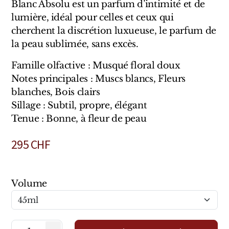
Blanc Absolu est un parfum d’intimité et de
Marques Néerlandaises
lumière, idéal pour celles et ceux qui
cherchent la discrétion luxueuse, le parfum de
Pure Distance
la peau sublimée, sans excès.
Marques Anglaises
Famille olfactive : Musqué floral doux
Notes principales : Muscs blancs, Fleurs
Clive Christian
blanches, Bois clairs
Sillage : Subtil, propre, élégant
Marques Argentines
Tenue : Bonne, à fleur de peau
Altaia
295
CHF
Volume
Pour Lui
Pour Elle