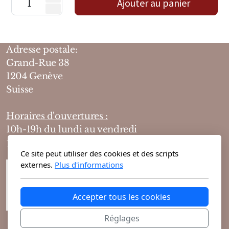
Ajouter au panier
Mixte
Bougies
Adresse postale:
Diffuseurs
Grand-Rue 38
Cosmétiques
1204 Genève
Suisse
Horaires d'ouvertures :
10h-19h du lundi au vendredi
10h-18h le samedi
Ce site peut utiliser des cookies et des scripts
externes.
Plus d'informations
Accepter tous les cookies
Réglages