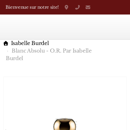
Bienvenue sur notre site!
Grand-Rue 38, Genève
+41 22 310 38 75
parfumerietheo
Isabelle Burdel
Blanc Absolu - O.R. Par Isabelle
Burdel
Marques Françaises
Caron
D'Orsay