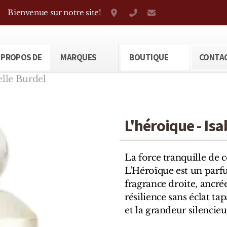
Bienvenue sur notre site!
Grand-Rue 38, Genève
+41 22 310 38 75
parfumerietheod
 PROPOS DE
MARQUES
BOUTIQUE
CONTA
elle Burdel
L'héroique - Isa
La force tranquille de 
L’Héroïque est un parf
fragrance droite, ancrée
résilience sans éclat ta
et la grandeur silencieu