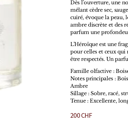
Dès l’ouverture, une n
mêlant cèdre sec, sauge
cuiré, évoque la peau, l
ambre discrète et des r
parfum une profondeur
L’Héroïque est une frag
pour celles et ceux qu
être respectés. Un parf
Famille olfactive : Boi
Notes principales : Bois
Ambre
Sillage : Sobre, racé, st
Tenue : Excellente, lon
200
CHF