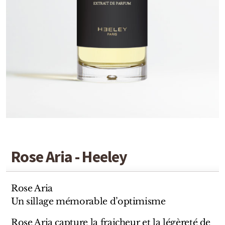
Detaille
Heeley
Isabey
Isabelle Burdel
Maitre Parfumeur et Gantier
Parfum d'Empire
Stéphane Humbert Lucas
Rose Aria - Heeley
The Different Company
Perris Monte-carlo
Rose Aria
Un sillage mémorable d’optimisme
Robert Piguet
Rose Aria capture la fraicheur et la légèreté de