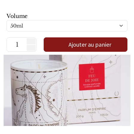
Marques Néerlandaises
Volume
Pure Distance
Marques Anglaises
Ajouter au panier
Clive Christian
Marques Argentines
Altaia
Pour Lui
Pour Elle