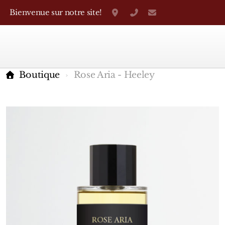
Bienvenue sur notre site!
Grand-Rue 38, Genève
+41 22 310 38 75
parfumerietheo
Boutique
Rose Aria - Heeley
Marques Françaises
Caron
D'Orsay