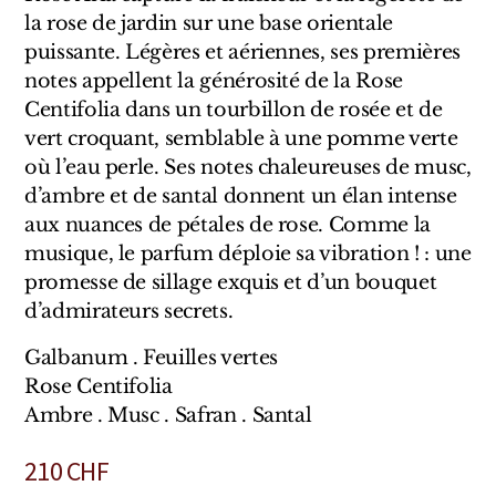
Sensatio
la rose de jardin sur une base orientale
puissante. Légères et aériennes, ses premières
Trudon
notes appellent la générosité de la Rose
Marques Italiennes
Centifolia dans un tourbillon de rosée et de
vert croquant, semblable à une pomme verte
Eau D'Italie
où l’eau perle. Ses notes chaleureuses de musc,
d’ambre et de santal donnent un élan intense
Santa Maria Novella
aux nuances de pétales de rose. Comme la
musique, le parfum déploie sa vibration ! : une
Profumum Roma
promesse de sillage exquis et d’un bouquet
d’admirateurs secrets.
Marques Suisses
Galbanum . Feuilles vertes
Créateur Olfactif Genève
Rose Centifolia
Ambre . Musc . Safran . Santal
Pernoire
Sam William
210
CHF