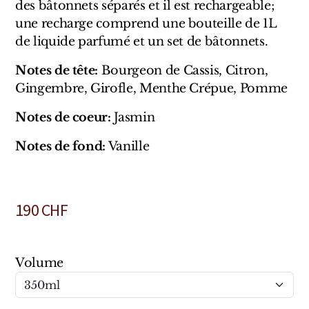
des bâtonnets séparés et il est rechargeable;
Marques Néerlandaises
une recharge comprend une bouteille de 1L
de liquide parfumé et un set de bâtonnets.
Pure Distance
Notes de tête:
Bourgeon de Cassis, Citron,
Marques Anglaises
Gingembre, Girofle, Menthe Crépue, Pomme
Clive Christian
Notes de coeur:
Jasmin
Notes de fond:
Vanille
Marques Argentines
Altaia
190
CHF
Pour Lui
Volume
Pour Elle