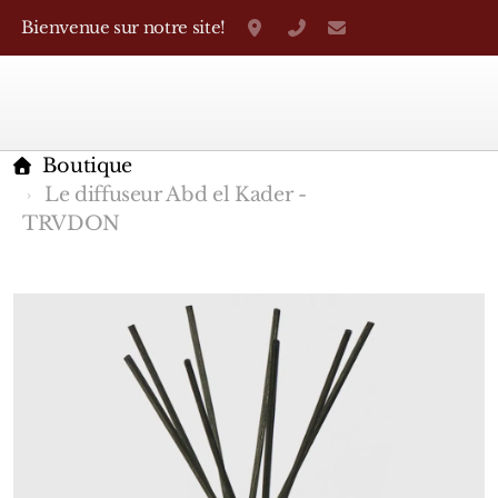
Bienvenue sur notre site!
Grand-Rue 38, Genève
+41 22 310 38 75
parfumerietheo
Boutique
Le diffuseur Abd el Kader -
TRVDON
Marques Françaises
Caron
D'Orsay