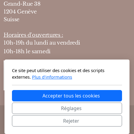
Grand-Rue 38
1204 Genève
Suisse
Horaires d'ouvertures :
10h-19h du lundi au vendredi
10h-18h le samedi
Ce site peut utiliser des cookies et des scripts
externes.
Plus d'informations
Accepter tous les cookies
Réglages
@ 2026 Theodora Haute Parfumerie vous
Rejeter
propose ses parfums de niche et cosmétiques
exclusifs