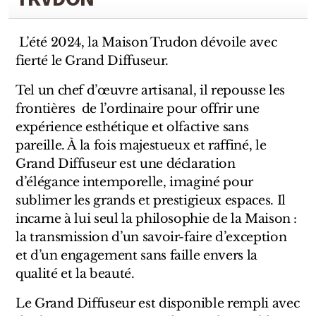
Sensatio
Trudon
L’été 2024, la Maison Trudon dévoile avec
fierté le Grand Diffuseur.
Marques Italiennes
Tel un chef d’œuvre artisanal, il repousse les
Eau D'Italie
frontières de l’ordinaire pour offrir une
expérience esthétique et olfactive sans
Santa Maria Novella
pareille. À la fois majestueux et raffiné, le
Grand Diffuseur est une déclaration
Profumum Roma
d’élégance intemporelle, imaginé pour
Marques Suisses
sublimer les grands et prestigieux espaces. Il
incarne à lui seul la philosophie de la Maison :
Créateur Olfactif Genève
la transmission d’un savoir-faire d’exception
et d’un engagement sans faille envers la
Pernoire
qualité et la beauté.
Sam William
Le Grand Diffuseur est disponible rempli avec