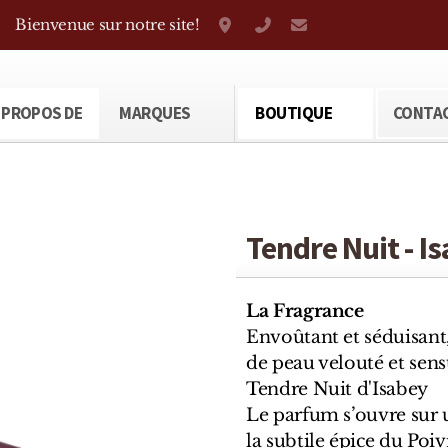
Bienvenue sur notre site!
Grand-Rue 38, Genève
+41 22 310 38 75
parfumerietheod
 PROPOS DE
MARQUES
BOUTIQUE
CONTA
Tendre Nuit - I
La Fragrance
Envoûtant et séduisant
de peau velouté et sens
Tendre Nuit d'Isabey
Le parfum s’ouvre sur 
la subtile épice du Poi