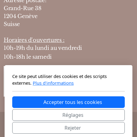
Adresse postale:
Grand-Rue 38
1204 Genève
Suisse
Horaires d'ouvertures :
10h-19h du lundi au vendredi
10h-18h le samedi
Ce site peut utiliser des cookies et des scripts
externes.
Plus d'informations
Accepter tous les cookies
Réglages
@ 2026 Theodora Haute Parfumerie vous
Rejeter
propose ses parfums de niche et cosmétiques