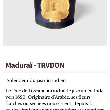
Detaille
Heeley
Isabey
Isabelle Burdel
Maitre Parfumeur et Gantier
Parfum d'Empire
Maduraï - TRVDON
Stéphane Humbert Lucas
The Different Company
Splendeur du jasmin indien
Perris Monte-carlo
Le Duc de Toscane introduit le jasmin en Inde
vers 1690. Originaire d’Arabie, ses fleurs
Robert Piguet
fraiches ou séchées nourrissent, depuis, la