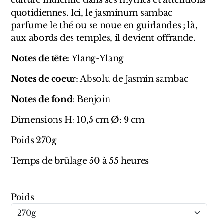
culture indienne dans ses mythes et attentions
Sensatio
quotidiennes. Ici, le jasminum sambac
Trudon
parfume le thé ou se noue en guirlandes ; là,
aux abords des temples, il devient offrande.
Marques Italiennes
Notes de tête:
Ylang-Ylang
Eau D'Italie
Notes de coeur
: Absolu de Jasmin sambac
Santa Maria Novella
Notes de fond:
Benjoin
Profumum Roma
Dimensions H: 10,5 cm Ø: 9 cm
Marques Suisses
Poids 270g
Temps de brûlage 50 à 55 heures
Créateur Olfactif Genève
Pernoire
Poids
Sam William