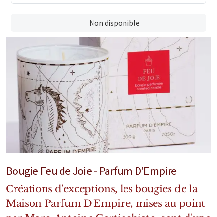
Marques Néerlandaises
Non disponible
Pure Distance
Marques Anglaises
Clive Christian
Marques Argentines
Altaia
Bougie Feu de Joie - Parfum D'Empire
Pour Lui
Créations d'exceptions, les bougies de la
Maison Parfum D'Empire, mises au point
Pour Elle