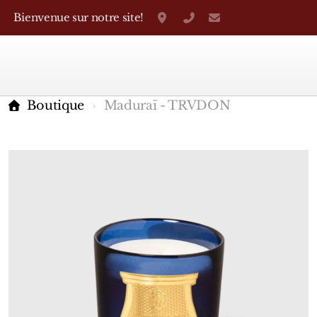
Bienvenue sur notre site!
Grand-Rue 38, Genève
+41 22 310 38 75
parfumerietheo
Boutique
Maduraï - TRVDON
Marques Françaises
Caron
D'Orsay