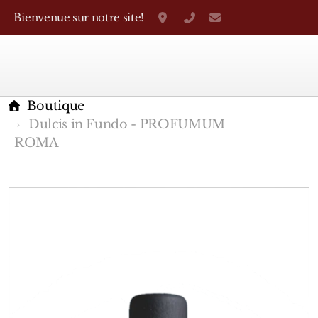
Bienvenue sur notre site!
Grand-Rue 38, Genève
+41 22 310 38 75
parfumerietheo
Boutique
Dulcis in Fundo - PROFUMUM
ROMA
Marques Françaises
Caron
D'Orsay