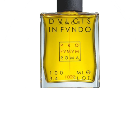
Detaille
Heeley
Isabey
Isabelle Burdel
Maitre Parfumeur et Gantier
Parfum d'Empire
Stéphane Humbert Lucas
The Different Company
Perris Monte-carlo
Robert Piguet