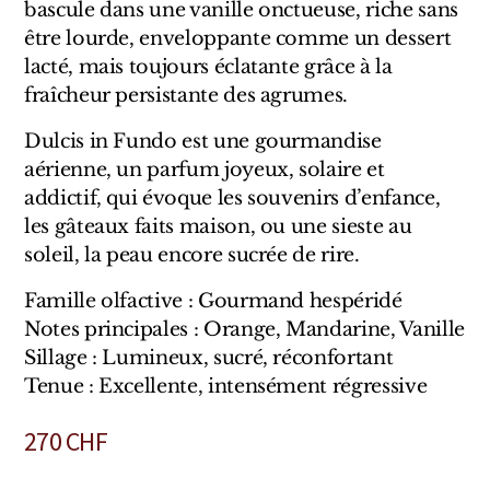
bascule dans une vanille onctueuse, riche sans
Marques Néerlandaises
être lourde, enveloppante comme un dessert
lacté, mais toujours éclatante grâce à la
Pure Distance
fraîcheur persistante des agrumes.
Marques Anglaises
Dulcis in Fundo est une gourmandise
aérienne, un parfum joyeux, solaire et
Clive Christian
addictif, qui évoque les souvenirs d’enfance,
les gâteaux faits maison, ou une sieste au
Marques Argentines
soleil, la peau encore sucrée de rire.
Altaia
Famille olfactive : Gourmand hespéridé
Notes principales : Orange, Mandarine, Vanille
Sillage : Lumineux, sucré, réconfortant
Tenue : Excellente, intensément régressive
Pour Lui
270
CHF
Pour Elle