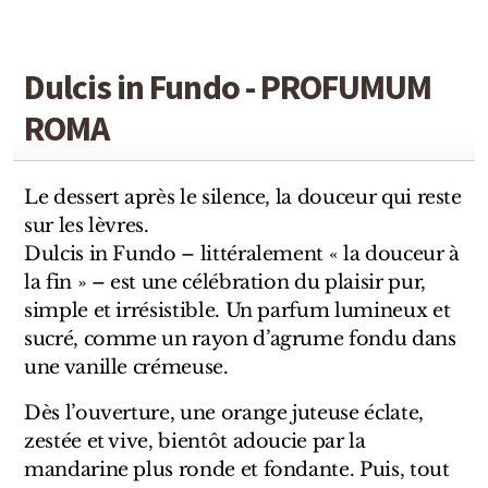
Sensatio
Trudon
Dulcis in Fundo - PROFUMUM
Marques Italiennes
ROMA
Eau D'Italie
Le dessert après le silence, la douceur qui reste
Santa Maria Novella
sur les lèvres.
Profumum Roma
Dulcis in Fundo – littéralement « la douceur à
la fin » – est une célébration du plaisir pur,
Marques Suisses
simple et irrésistible. Un parfum lumineux et
sucré, comme un rayon d’agrume fondu dans
Créateur Olfactif Genève
une vanille crémeuse.
Pernoire
Dès l’ouverture, une orange juteuse éclate,
zestée et vive, bientôt adoucie par la
Sam William
mandarine plus ronde et fondante. Puis, tout