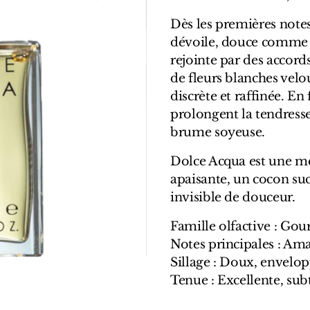
Dès les premières note
dévoile, douce comme un
rejointe par des accords
de fleurs blanches velo
discrète et raffinée. E
prolongent la tendres
brume soyeuse.
Dolce Acqua est une m
apaisante, un cocon su
invisible de douceur.
Famille olfactive : Go
Notes principales : Am
Sillage : Doux, envelo
Tenue : Excellente, sub