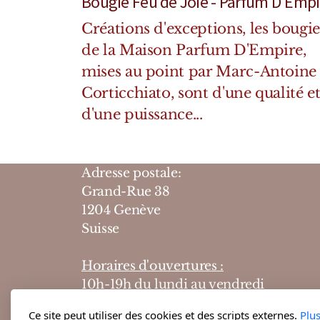
Bougie Feu de Joie - Parfum D'Empi
Créations d'exceptions, les bougie
de la Maison Parfum D'Empire,
mises au point par Marc-Antoine
Corticchiato, sont d'une qualité e
d'une puissance...
Adresse postale:
Grand-Rue 38
1204 Genève
Suisse
Horaires d'ouvertures :
10h-19h du lundi au vendredi
10h-18h le samedi
Ce site peut utiliser des cookies et des scripts externes.
Plu