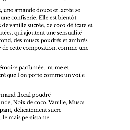
s, une amande douce et lactée se
e confiserie. Elle est bientôt
 de vanille sucrée, de coco délicate et
utées, qui ajoutent une sensualité
n fond, des muscs poudrés et ambrés
se de cette composition, comme une
émoire parfumée, intime et
cré que l’on porte comme un voile
urmand floral poudré
ande, Noix de coco, Vanille, Muscs
ppant, délicatement sucré
tile mais persistante