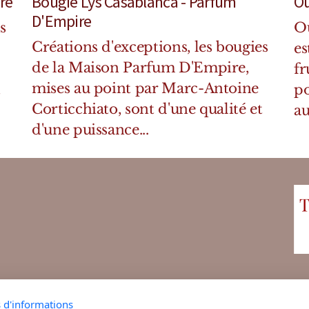
re
Bougie Lys Casablanca - Parfum
Ou
D'Empire
s
Ou
Créations d'exceptions, les bougies
es
de la Maison Parfum D'Empire,
fr
mises au point par Marc-Antoine
t
po
Corticchiato, sont d'une qualité et
au
d'une puissance...
s d'informations