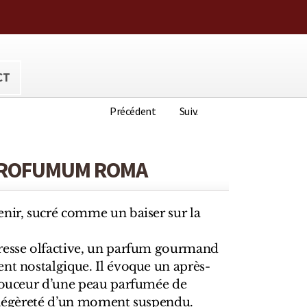
ora@hotmail.com
CT
Précédent
Suiv.
 PROFUMUM ROMA
enir, sucré comme un baiser sur la
resse olfactive, un parfum gourmand
nt nostalgique. Il évoque un après-
 douceur d’une peau parfumée de
a légèreté d’un moment suspendu.