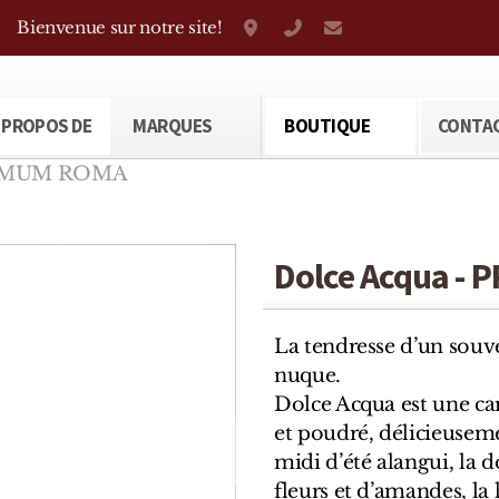
Bienvenue sur notre site!
Grand-Rue 38, Genève
+41 22 310 38 75
parfumerietheod
 PROPOS DE
MARQUES
BOUTIQUE
CONTA
FUMUM ROMA
Dolce Acqua -
La tendresse d’un souv
nuque.
Dolce Acqua est une ca
et poudré, délicieuseme
midi d’été alangui, la
fleurs et d’amandes, l