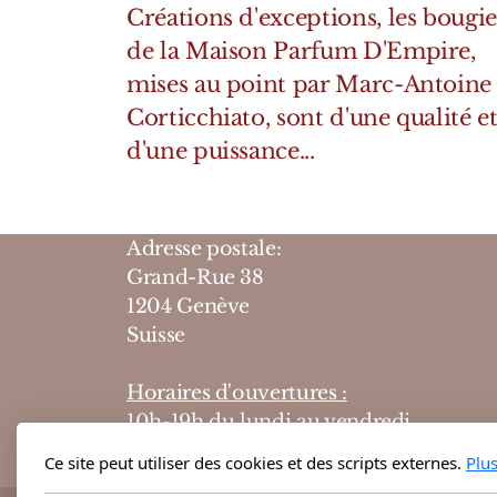
Créations d'exceptions, les bougie
de la Maison Parfum D'Empire,
mises au point par Marc-Antoine
Corticchiato, sont d'une qualité e
d'une puissance...
Adresse postale:
Grand-Rue 38
1204 Genève
Suisse
Horaires d'ouvertures :
10h-19h du lundi au vendredi
10h-18h le samedi
Ce site peut utiliser des cookies et des scripts externes.
Plu