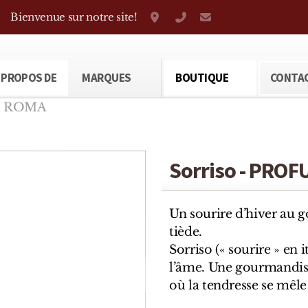
Bienvenue sur notre site!
Grand-Rue 38, Genève
+41 22 310 38 75
parfumerietheod
 PROPOS DE
MARQUES
BOUTIQUE
CONTA
M ROMA
Sorriso - PRO
Un sourire d’hiver au 
tiède.
Sorriso (« sourire » en 
l’âme. Une gourmandise
où la tendresse se mêle 