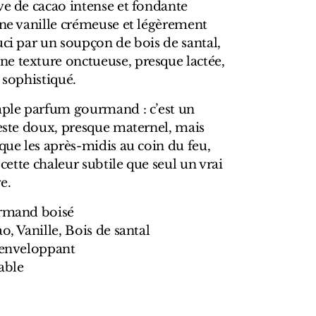
ve de cacao intense et fondante
une vanille crémeuse et légèrement
uci par un soupçon de bois de santal,
e texture onctueuse, presque lactée,
 sophistiqué.
imple parfum gourmand : c’est un
geste doux, presque maternel, mais
oque les après-midis au coin du feu,
t cette chaleur subtile que seul un vrai
e.
urmand boisé
o, Vanille, Bois de santal
t enveloppant
able