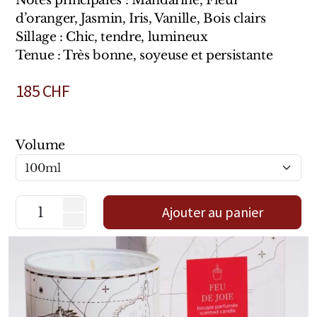
Notes principales : Mandarine, Fleur
Marques Néerlandaises
d’oranger, Jasmin, Iris, Vanille, Bois clairs
Sillage : Chic, tendre, lumineux
Pure Distance
Tenue : Très bonne, soyeuse et persistante
Marques Anglaises
185
CHF
Clive Christian
Volume
Marques Argentines
Altaia
Ajouter au panier
Pour Lui
Pour Elle