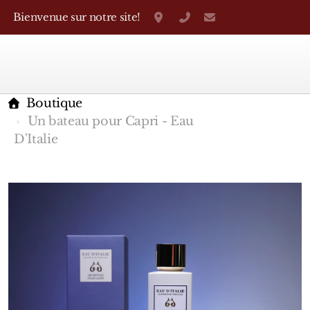
Bienvenue sur notre site!
Grand-Rue 38, Genève
+41 22 310 38 75
parfumerietheo
Boutique
Un bateau pour Capri - Eau
D'Italie
Marques Françaises
Caron
D'Orsay