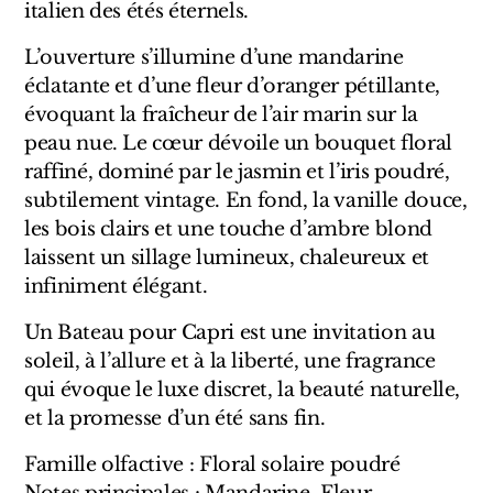
Sensatio
italien des étés éternels.
Trudon
L’ouverture s’illumine d’une mandarine
éclatante et d’une fleur d’oranger pétillante,
Marques Italiennes
évoquant la fraîcheur de l’air marin sur la
peau nue. Le cœur dévoile un bouquet floral
Eau D'Italie
raffiné, dominé par le jasmin et l’iris poudré,
subtilement vintage. En fond, la vanille douce,
Santa Maria Novella
les bois clairs et une touche d’ambre blond
Profumum Roma
laissent un sillage lumineux, chaleureux et
infiniment élégant.
Marques Suisses
Un Bateau pour Capri est une invitation au
soleil, à l’allure et à la liberté, une fragrance
Créateur Olfactif Genève
qui évoque le luxe discret, la beauté naturelle,
Pernoire
et la promesse d’un été sans fin.
Sam William
Famille olfactive : Floral solaire poudré