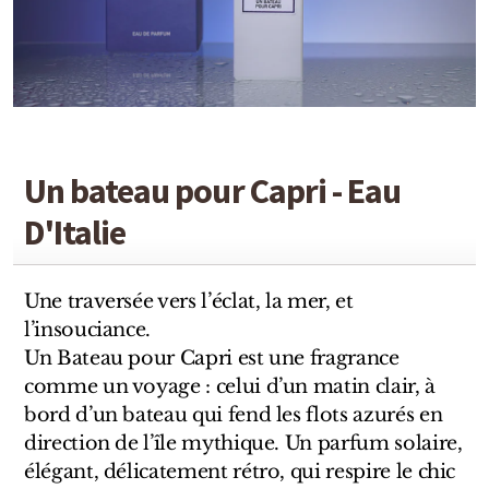
Detaille
Heeley
Isabey
Isabelle Burdel
Un bateau pour Capri - Eau
Maitre Parfumeur et Gantier
D'Italie
Parfum d'Empire
Stéphane Humbert Lucas
Une traversée vers l’éclat, la mer, et
l’insouciance.
The Different Company
Un Bateau pour Capri est une fragrance
comme un voyage : celui d’un matin clair, à
Perris Monte-carlo
bord d’un bateau qui fend les flots azurés en
direction de l’île mythique. Un parfum solaire,
Robert Piguet
élégant, délicatement rétro, qui respire le chic